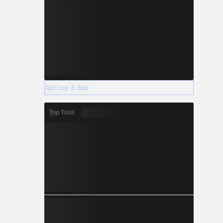
Altri top & flop
Top Titoli