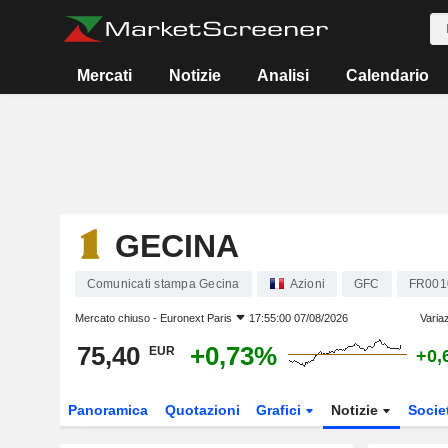
Mercati
Notizie
Analisi
Calendario
GECINA
Comunicati stampa Gecina
Azioni
GFC
FR001
Mercato chiuso -
Euronext Paris
17:55:00 07/08/2026
Varia
75,40
+0,73%
EUR
+0,
Panoramica
Quotazioni
Grafici
Notizie
Socie