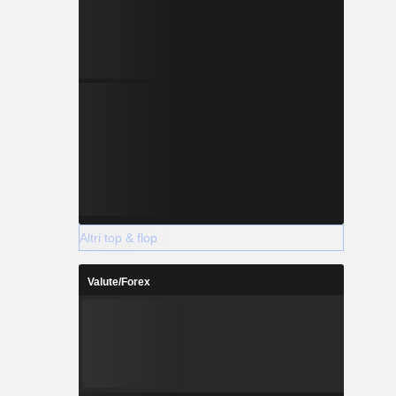
Altri top & flop
Valute/Forex