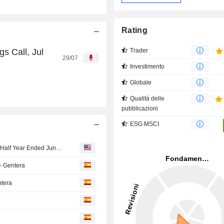
Rating
s Call, Jul
Trader
29/07
Investimento
Globale
Qualità delle
pubblicazioni
ESG MSCI
Gentera, S.A.B. de C.V. Reports Earnings Results for the Half Year Ended June 30, 2026
- Gentera
ntera