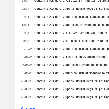
29/07
Gentera, S.A.B. de C.V., Q2 2026 Earnings Call, Jul 25, 
22/07
22/04
13/04
02/03
Gentera, S.A.B. de C.V., Q4 2025 Earnings Call, Feb 26,
25/02
22/10/25
23/07/25
06/05/25
23/04/25
26/02/25
26/02/25
26/02/25
Più notizie