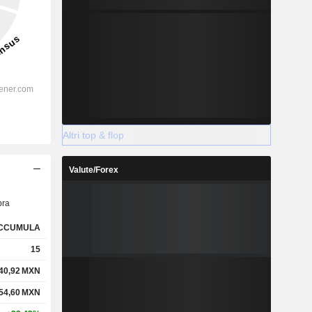
Altri top & flop
Valute/Forex
ra
CCUMULA
15
40,92
MXN
54,60
MXN