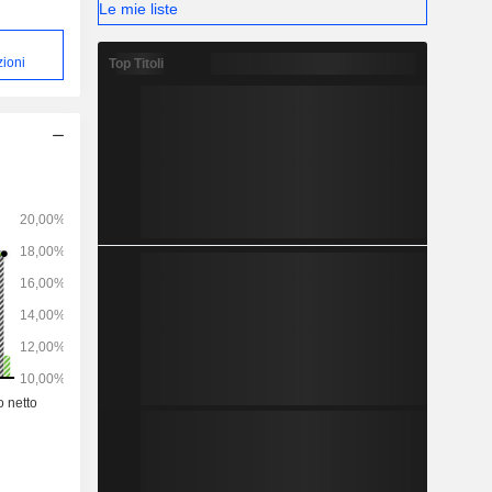
Le mie liste
zioni
Top Titoli