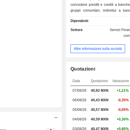
concedere prestiti e crediti a banch
gruppi comunitari, individui a bass
offrire conti di risparmio, polizze as
Dipendenti
servizi amministrativi e di riso
effettuare pagamenti di rimesse f
Settore
Servizi Finan
concedere operazioni con titoli e altr
con
finanziari. La Società opera in Mes
Uniti, Guatemala e Perù, attraverso fi
Altre informazioni sulla società
Compartamos Banco, una b
microfinanziamento; Yastas, un
commercianti affiliati che forniscon
e transazioni finanziarie, Pagos Int
Quotazioni
CV, la società di pagamento del
familiari e Aterna, un intermediario tra
Data
Quotazioni
Variazione
distribuzione e il settore assicurativo.
07/08/26
40,92 MXN
+1,21%
06/08/26
40,43 MXN
-0,35%
05/08/26
40,57 MXN
-0,05%
04/08/26
40,59 MXN
+0,30%
03/08/26
40,47 MXN
+0,80%