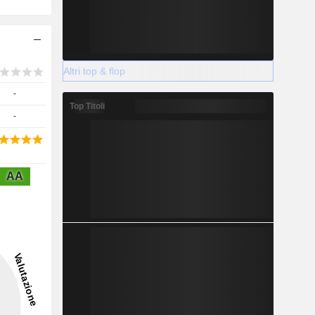
Altri top & flop
-
Top Titoli
-
AA