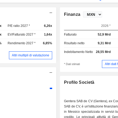
Finanza
x
P/E ratio 2027 *
6,26x
2026 *
x
EV/Fatturato 2027 *
1,64x
Fatturato
52,9 Mrd
%
Rendimento 2027 *
6,85%
Risultato netto
9,31 Mrd
Indebitamento Netto
28,55 Mrd
Altri multipli di valutazione
Altri dati
* Dati stimati
Profilo Società
Gentera SAB de CV (Gentera), ex C
SAB de CV, è un'istituzione finanziar
in Messico specializzata in servizi b
credito. Le principali attività di Ge