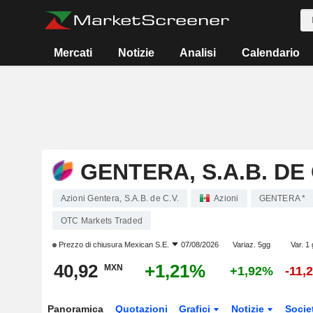
Mercati
Notizie
Analisi
Calendario
GENTERA, S.A.B. DE 
Azioni Gentera, S.A.B. de C.V.
Azioni
GENTERA *
OTC Markets Traded
Prezzo di chiusura
Mexican S.E.
07/08/2026
Variaz. 5gg
Var. 1
40,92
+1,21%
MXN
+1,92%
-11,
Panoramica
Quotazioni
Grafici
Notizie
Socie