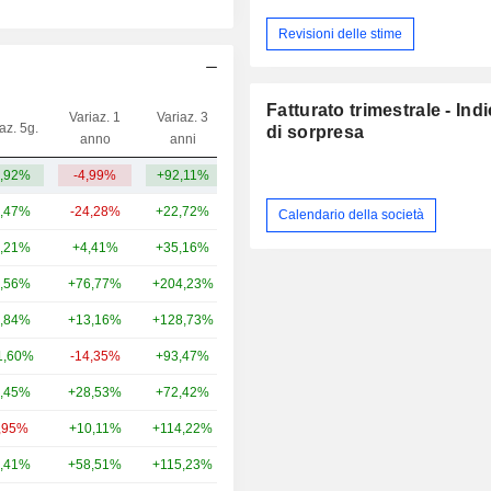
Revisioni delle stime
Fatturato trimestrale - Ind
Variaz. 1
Variaz. 3
az. 5g.
Capi.($)
di sorpresa
anno
anni
,92%
-4,99%
+92,11%
3,71 Mrd
,47%
-24,28%
+22,72%
37,41 Mrd
Calendario della società
,21%
+4,41%
+35,16%
35,01 Mrd
,56%
+76,77%
+204,23%
28,13 Mrd
,84%
+13,16%
+128,73%
25,6 Mrd
1,60%
-14,35%
+93,47%
23,35 Mrd
,45%
+28,53%
+72,42%
17,38 Mrd
,95%
+10,11%
+114,22%
12,2 Mrd
,41%
+58,51%
+115,23%
8,92 Mrd