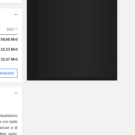
2027 *
58,68 Mrd
10,33 Mrd
32,47 Mrd
 finanziari
ompartamos
ia con sede
ancari e di
ntera sono: