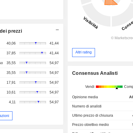
dei prezzi
40,06
41,44
Altri rating
37,85
41,44
so
35,55
54,97
35,55
54,97
Consensus Analisti
17,91
54,97
Vendi
Comp
10,61
54,97
Opinione media
A
4,11
54,97
Numero di analisti
Ultimo prezzo di chiusura
azioni
Prezzo obiettivo medio