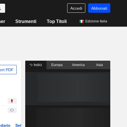
Accedi
Abbonati
ner
Strumenti
Top Titoli
Edizione Italia
Indici
Europa
America
Asia
ort PDF
CI
dario
Settore
ETF