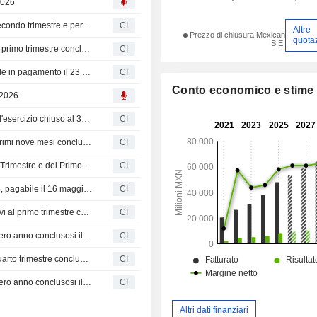
2026
Gentera, S.A.B. de C.V. riporta i risultati degli utili per il secondo trimestre e per i sei mesi conclusi il 30 giugno 2026
CI
Altre
Prezzo di chiusura Mexican
quota
S.E.
Gentera, S.A.B. de C.V. pubblica i risultati finanziari per il primo trimestre conclusosi il 31 marzo 2026
CI
Gentera, S.A.B. de C.V. annuncia un dividendo semestrale in pagamento il 23 aprile 2026
CI
Conto economico e stime
 2026
Gentera, S.A.B. de C.V. comunica i risultati finanziari per l'esercizio chiuso al 31 dicembre 2025
CI
Gentera, S.A.B. de C.V. pubblica i risultati finanziari dei primi nove mesi conclusi al 30 settembre 2025
CI
Gentera, S.A.B. de C.V.: Risultati Finanziari del Secondo Trimestre e del Primo Semestre 2025
CI
Gentera, S.A.B. de C.V. annuncia il dividendo semestrale, pagabile il 16 maggio 2025.
CI
Gentera, S.A.B. de C.V. pubblica i risultati finanziari relativi al primo trimestre chiuso al 31 marzo 2025
CI
Gentera, S.A.B. de C.V. riporta i risultati degli utili per l'intero anno conclusosi il 31 dicembre 2024
CI
Gentera, S.A.B. de C.V. riporta i risultati degli utili per il quarto trimestre conclusosi il 31 dicembre 2024
CI
Gentera, S.A.B. de C.V. riporta i risultati degli utili per l'intero anno conclusosi il 31 dicembre 2024
CI
Altri dati finanziari