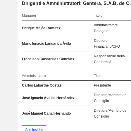
Dirigenti e Amministratori: Gentera, S.A.B. de C.
Manager
Titolo
Amministratore
Enrique Majós Ramírez
Delegato
Direttore
Mario Ignacio Langarica Àvila
Finanziario/CFO
Responsabile della
Francisco Gandarillas González
Conformità
Amministratore
Titolo
Carlos Labarthe Costas
Presidente
Direttore/Membro del
José Ignacio Ávalos Hernández
Consiglio
Direttore/Membro del
José Manuel Canal Hernando
Consiglio
Altri insider