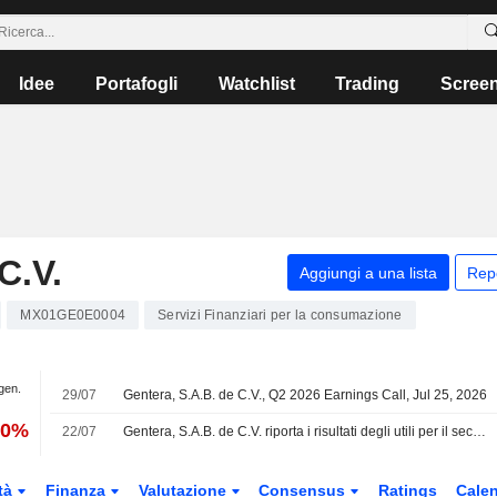
Idee
Portafogli
Watchlist
Trading
Scree
C.V.
Aggiungi a una lista
Rep
MX01GE0E0004
Servizi Finanziari per la consumazione
 gen.
29/07
Gentera, S.A.B. de C.V., Q2 2026 Earnings Call, Jul 25, 2026
20%
22/07
Gentera, S.A.B. de C.V. riporta i risultati degli utili per il secondo trimestre e per i sei mesi conclusi il 30 giugno 2026
tà
Finanza
Valutazione
Consensus
Ratings
Calen