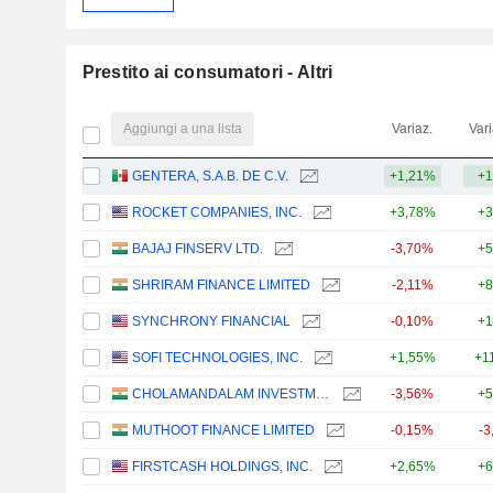
Prestito ai consumatori - Altri
Aggiungi a una lista
Variaz.
Vari
GENTERA, S.A.B. DE C.V.
+1,21%
+1
ROCKET COMPANIES, INC.
+3,78%
+3
BAJAJ FINSERV LTD.
-3,70%
+5
SHRIRAM FINANCE LIMITED
-2,11%
+8
SYNCHRONY FINANCIAL
-0,10%
+1
SOFI TECHNOLOGIES, INC.
+1,55%
+1
CHOLAMANDALAM INVESTMENT AND FINANCE COMPANY LIMITED
-3,56%
+5
MUTHOOT FINANCE LIMITED
-0,15%
-3
FIRSTCASH HOLDINGS, INC.
+2,65%
+6