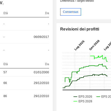
Differenza / Target Medio
V.
Consensus
Età
Da
-
-
Revisioni dei profitti
-
06/09/2017
-
-
Età
Da
57
01/01/2000
66
29/12/2010
86
29/12/2010