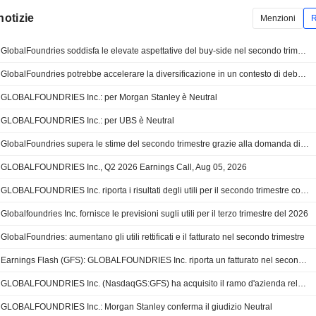
notizie
Menzioni
R
GlobalFoundries soddisfa le elevate aspettative del buy-side nel secondo trimestre, secondo Wedbush
GlobalFoundries potrebbe accelerare la diversificazione in un contesto di debolezza per gli smartphone, secondo Morgan Stanley
GLOBALFOUNDRIES Inc.: per Morgan Stanley è Neutral
GLOBALFOUNDRIES Inc.: per UBS è Neutral
GlobalFoundries supera le stime del secondo trimestre grazie alla domanda di chip per l'IA
GLOBALFOUNDRIES Inc., Q2 2026 Earnings Call, Aug 05, 2026
GLOBALFOUNDRIES Inc. riporta i risultati degli utili per il secondo trimestre conclusosi il 30 giugno 2026
Globalfoundries Inc. fornisce le previsioni sugli utili per il terzo trimestre del 2026
GlobalFoundries: aumentano gli utili rettificati e il fatturato nel secondo trimestre
Earnings Flash (GFS): GLOBALFOUNDRIES Inc. riporta un fatturato nel secondo trimestre di 1,79 Mrd USD, contro una stima FactSet di 1,77 Mrd USD
GLOBALFOUNDRIES Inc. (NasdaqGS:GFS) ha acquisito il ramo d'azienda relativo ai regolatori di tensione integrati (IVR) di Photeon Technologies.
GLOBALFOUNDRIES Inc.: Morgan Stanley conferma il giudizio Neutral