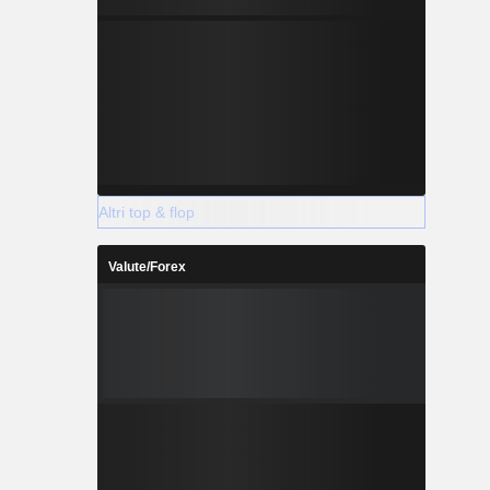
Altri top & flop
Valute/Forex