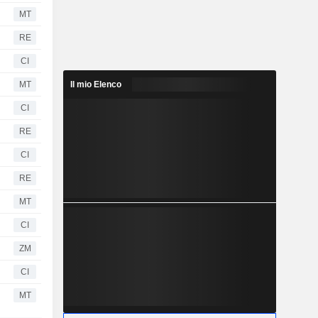
MT
RE
CI
MT
Il mio Elenco
CI
RE
CI
RE
MT
CI
ZM
CI
MT