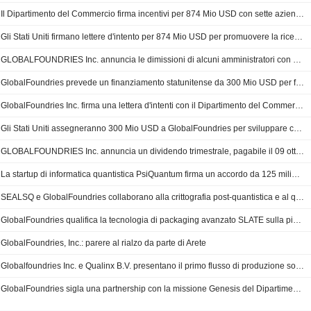
Il Dipartimento del Commercio firma incentivi per 874 Mio USD con sette aziende nell'ambito del CHIPS Act
Gli Stati Uniti firmano lettere d'intento per 874 Mio USD per promuovere la ricerca sui semiconduttori
GLOBALFOUNDRIES Inc. annuncia le dimissioni di alcuni amministratori con effetto dal 28 luglio 2026
GlobalFoundries prevede un finanziamento statunitense da 300 Mio USD per far progredire la ricerca sulla fotonica del silicio
GlobalFoundries Inc. firma una lettera d'intenti con il Dipartimento del Commercio degli Stati Uniti per un finanziamento di 300 Mio USD volto ad accelerare la leadership statunitense nella fotonica del silicio
Gli Stati Uniti assegneranno 300 Mio USD a GlobalFoundries per sviluppare collegamenti più veloci per i chip AI
GLOBALFOUNDRIES Inc. annuncia un dividendo trimestrale, pagabile il 09 ottobre 2026
La startup di informatica quantistica PsiQuantum firma un accordo da 125 milioni di USD con la DARPA
SEALSQ e GlobalFoundries collaborano alla crittografia post-quantistica e al quantum computing
GlobalFoundries qualifica la tecnologia di packaging avanzato SLATE sulla piattaforma 9SW per applicazioni di radiofrequenza di nuova generazione
GlobalFoundries, Inc.: parere al rialzo da parte di Arete
Globalfoundries Inc. e Qualinx B.V. presentano il primo flusso di produzione sovrano europeo per semiconduttori critici per la sicurezza
GlobalFoundries sigla una partnership con la missione Genesis del Dipartimento dell'Energia degli Stati Uniti