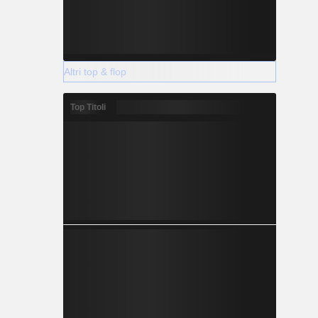
Altri top & flop
Top Titoli