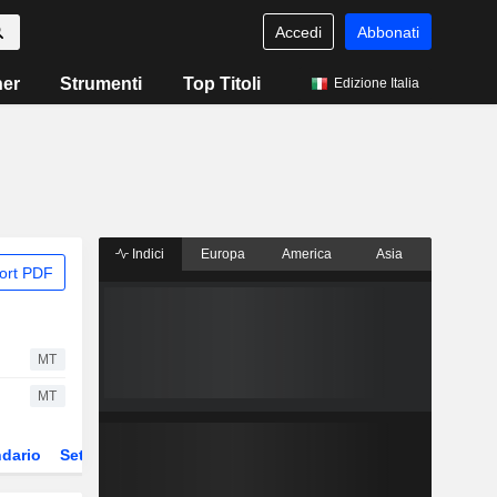
Accedi
Abbonati
ner
Strumenti
Top Titoli
Edizione Italia
Indici
Europa
America
Asia
ort PDF
MT
MT
dario
Settore
Derivati
ETF