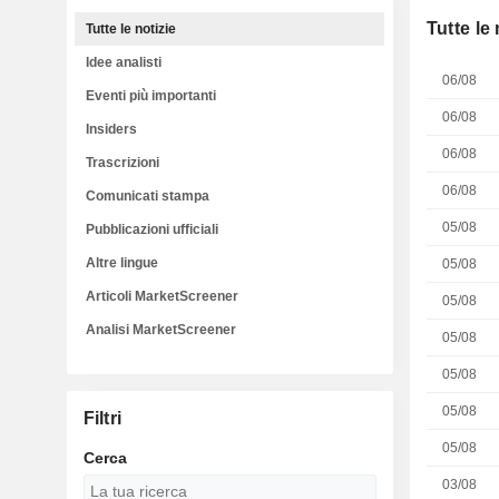
Tutte le 
Tutte le notizie
Idee analisti
06/08
Eventi più importanti
06/08
Insiders
06/08
Trascrizioni
06/08
Comunicati stampa
05/08
Pubblicazioni ufficiali
Altre lingue
05/08
Articoli MarketScreener
05/08
Analisi MarketScreener
05/08
05/08
05/08
Filtri
05/08
Cerca
03/08