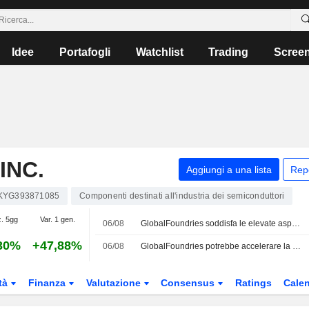
Idee
Portafogli
Watchlist
Trading
Scree
INC.
Aggiungi a una lista
Rep
KYG393871085
Componenti destinati all'industria dei semiconduttori
z. 5gg
Var. 1 gen.
06/08
GlobalFoundries soddisfa le elevate aspettative del buy-side nel secondo trimestre, secondo Wedbush
30%
+47,88%
06/08
GlobalFoundries potrebbe accelerare la diversificazione in un contesto di debolezza per gli smartphone, secondo Morgan Stanley
tà
Finanza
Valutazione
Consensus
Ratings
Calen