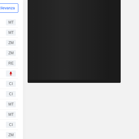
ilevanza
MT
MT
ZM
ZM
RE
CI
CI
MT
MT
CI
ZM