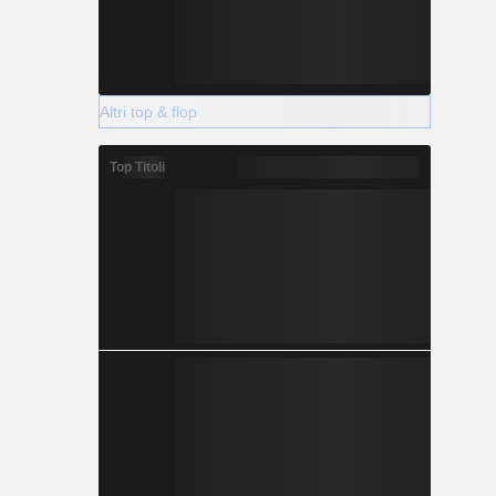
Altri top & flop
Top Titoli