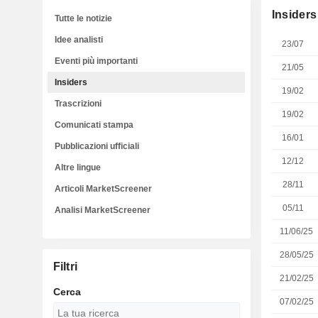
Insiders
Tutte le notizie
Idee analisti
23/07
Eventi più importanti
21/05
Insiders
19/02
Trascrizioni
19/02
Comunicati stampa
16/01
Pubblicazioni ufficiali
12/12
Altre lingue
28/11
Articoli MarketScreener
05/11
Analisi MarketScreener
11/06/25
28/05/25
Filtri
21/02/25
Cerca
07/02/25