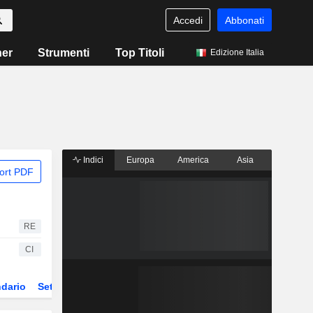
Accedi
Abbonati
ner
Strumenti
Top Titoli
Edizione Italia
Indici
Europa
America
Asia
ort PDF
RE
CI
dario
Settore
ETF