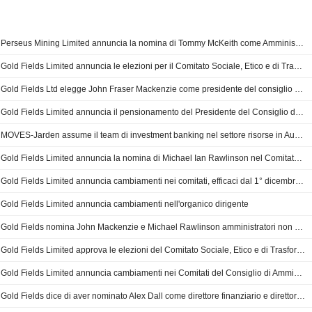
Perseus Mining Limited annuncia la nomina di Tommy McKeith come Amministratore non esecutivo indipendente, a partire dal 23 luglio 2026
Gold Fields Limited annuncia le elezioni per il Comitato Sociale, Etico e di Trasformazione
Gold Fields Ltd elegge John Fraser Mackenzie come presidente del consiglio di amministrazione
Gold Fields Limited annuncia il pensionamento del Presidente del Consiglio di Amministrazione e l'elezione del nuovo Presidente, con effetto dal 25 maggio 2026
MOVES-Jarden assume il team di investment banking nel settore risorse in Australia da Gresham
Gold Fields Limited annuncia la nomina di Michael Ian Rawlinson nel Comitato Tecnico a partire dal 1° dicembre 2025
Gold Fields Limited annuncia cambiamenti nei comitati, efficaci dal 1° dicembre 2025
Gold Fields Limited annuncia cambiamenti nell'organico dirigente
Gold Fields nomina John Mackenzie e Michael Rawlinson amministratori non esecutivi con effetto dal 1° agosto 2025
Gold Fields Limited approva le elezioni del Comitato Sociale, Etico e di Trasformazione
Gold Fields Limited annuncia cambiamenti nei Comitati del Consiglio di Amministrazione
Gold Fields dice di aver nominato Alex Dall come direttore finanziario e direttore esecutivo