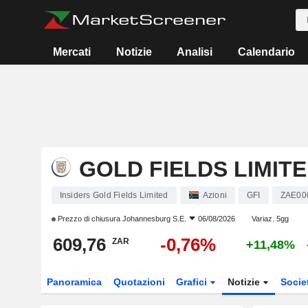
Mercati
Notizie
Analisi
Calendario
GOLD FIELDS LIMIT
Insiders Gold Fields Limited
Azioni
GFI
ZAE00
Prezzo di chiusura
Johannesburg S.E.
06/08/2026
Variaz. 5gg
609,76
-0,76%
ZAR
+11,48%
Panoramica
Quotazioni
Grafici
Notizie
Socie