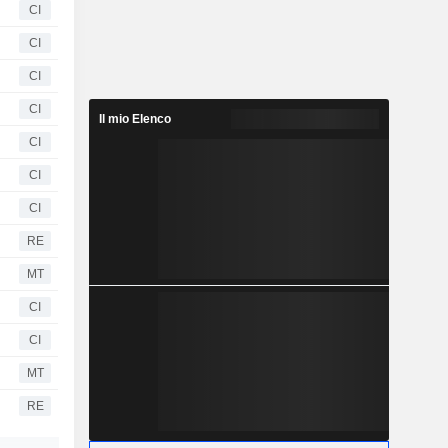
CI
CI
CI
CI
Il mio Elenco
CI
CI
CI
RE
MT
CI
CI
MT
RE