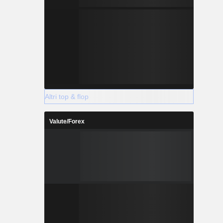
Altri top & flop
Valute/Forex