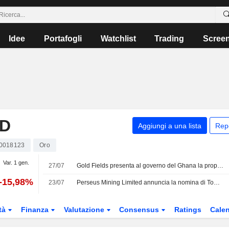
Idee
Portafogli
Watchlist
Trading
Scree
ED
Aggiungi a una lista
Rep
0018123
Oro
Var. 1 gen.
27/07
Gold Fields presenta al governo del Ghana la proposta di rinnovo della concessione per la miniera di Tarkwa
-15,98%
23/07
Perseus Mining Limited annuncia la nomina di Tommy McKeith come Amministratore non esecutivo indipendente, a partire dal 23 luglio 2026
tà
Finanza
Valutazione
Consensus
Ratings
Calen