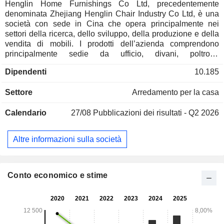
Henglin Home Furnishings Co Ltd, precedentemente
denominata Zhejiang Henglin Chair Industry Co Ltd, è una
società con sede in Cina che opera principalmente nei
settori della ricerca, dello sviluppo, della produzione e della
vendita di mobili. I prodotti dell’azienda comprendono
principalmente sedie da ufficio, divani, poltrone
massaggianti, sistemi di arredamento per ufficio, pavimenti
Dipendenti
10.185
in nuovi materiali, soluzioni complete per l’arredamento
della casa e altri articoli. Il modello di business della Società
Settore
Arredamento per la casa
comprende i modelli OEM (Original Equipment
Manufacturer), ODM (Original Design Manufacturer) e OBM
Calendario
27/08
Pubblicazioni dei risultati - Q2 2026
(Original Brand Manufacturer). La Società distribuisce i
propri prodotti sul mercato interno e sui mercati esteri.
Altre informazioni sulla società
Conto economico e stime