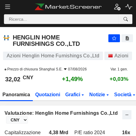
HENGLIN HOME FURNISHINGS CO.,LTD
32,02
¥
+1,49%
HENGLIN HOME
FURNISHINGS CO.,LTD
Azioni Henglin Home Furnishings Co.,Ltd
Azioni
Prezzo di chiusura
Shanghai S.E.
07/08/2026
Var. 1 gen.
CNY
+1,49%
32,02
+0,03%
Panoramica
Quotazioni
Grafici
Notizie
Società
Valutazione: Henglin Home Furnishings Co.,Ltd
Capitalizzazione
4,38 Mrd
P/E ratio 2024
16x