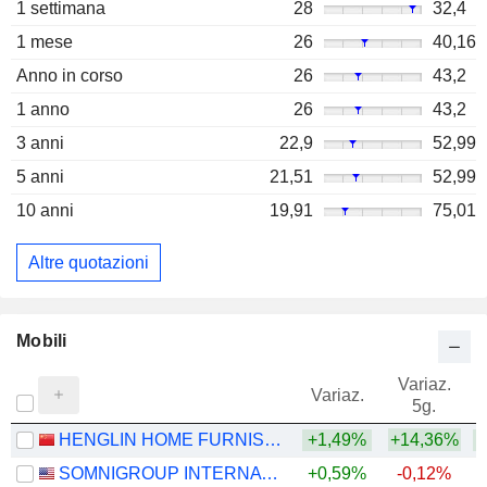
1 settimana
28
32,4
1 mese
26
40,16
Anno in corso
26
43,2
1 anno
26
43,2
3 anni
22,9
52,99
5 anni
21,51
52,99
10 anni
19,91
75,01
Altre quotazioni
Mobili
Variaz.
V
Variaz.
5g.
HENGLIN HOME FURNISHINGS CO.,LTD
+1,49%
+14,36%
SOMNIGROUP INTERNATIONAL INC.
+0,59%
-0,12%