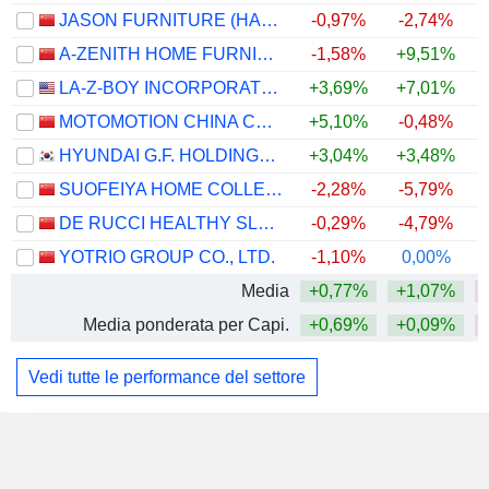
JASON FURNITURE (HANGZHOU) CO.,LTD.
-0,97%
-2,74%
A-ZENITH HOME FURNISHINGS CO., LTD.
-1,58%
+9,51%
+
LA-Z-BOY INCORPORATED
+3,69%
+7,01%
+
MOTOMOTION CHINA CORPORATION
+5,10%
-0,48%
HYUNDAI G.F. HOLDINGS CO., LTD.
+3,04%
+3,48%
+
SUOFEIYA HOME COLLECTION CO., LTD.
-2,28%
-5,79%
DE RUCCI HEALTHY SLEEP CO., LTD.
-0,29%
-4,79%
YOTRIO GROUP CO., LTD.
-1,10%
0,00%
Media
+0,77%
+1,07%
Media ponderata per Capi.
+0,69%
+0,09%
Vedi tutte le performance del settore