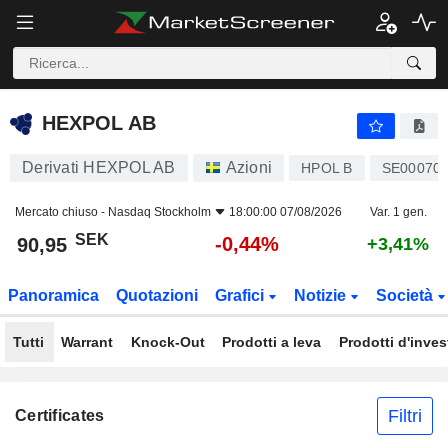
HEXPOL AB
90,95
kr
-0,44%
HEXPOL AB
Derivati HEXPOL AB
Azioni
HPOL B
SE00070
Mercato chiuso -
Nasdaq Stockholm
18:00:00 07/08/2026
Var. 1 gen.
SEK
-0,44%
90,95
+3,41%
Panoramica
Quotazioni
Grafici
Notizie
Società
Tutti
Warrant
Knock-Out
Prodotti a leva
Prodotti d'inve
Filtri
Certificates