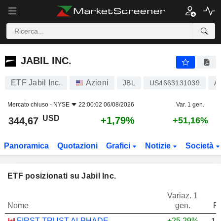
JABIL INC.
344,67
$
+1,79%
JABIL INC.
ETF Jabil Inc.
Azioni
At
JBL
US4663131039
Mercato chiuso -
NYSE
22:00:02 06/08/2026
Var. 1 gen.
USD
+1,79%
344,67
+51,16%
Panoramica
Quotazioni
Grafici
Notizie
Società
ETF posizionati su Jabil Inc.
Variaz. 1
Nome
gen.
P
FIRST TRUST ALPHADEX U.S. TECHNOLOGY SECTOR INDEX ETF - CAD HEDGED
+25,29%