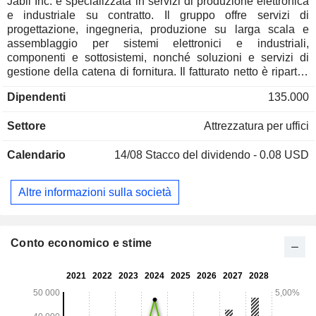
Jabil Inc. è specializzata in servizi di produzione elettronica
e industriale su contratto. Il gruppo offre servizi di
progettazione, ingegneria, produzione su larga scala e
assemblaggio per sistemi elettronici e industriali,
componenti e sottosistemi, nonché soluzioni e servizi di
gestione della catena di fornitura. Il fatturato netto è ripartito
per area di attività come segue: - infrastrutture digitali e
Dipendenti
135.000
intelligenti (41,3%): soluzioni integrate nei settori delle
infrastrutture di intelligenza artificiale, cloud e data center,
Settore
Attrezzatura per uffici
reti e comunicazioni, ecc.; - Settori automobilistico, dei
trasporti, sanitario, dell'imballaggio e delle energie
Calendario
14/08
Stacco del dividendo - 0.08 USD
rinnovabili (39,9%); - prodotti intelligenti connessi e
commercio digitale (18,8%): dispositivi e sistemi di
automazione domestica, soluzioni hardware e piattaforme
Altre informazioni sulla società
per oggetti connessi, commercio digitale e soluzioni di
automazione dei magazzini, ecc. Il fatturato netto è
distribuito geograficamente come segue: Stati Uniti (25%),
Messico (19,1%), Cina (14,1%), Malesia (12,2%) e altri
Conto economico e stime
(29,6%).