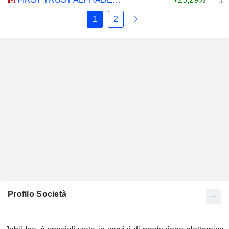
1,
1
2
Profilo Società