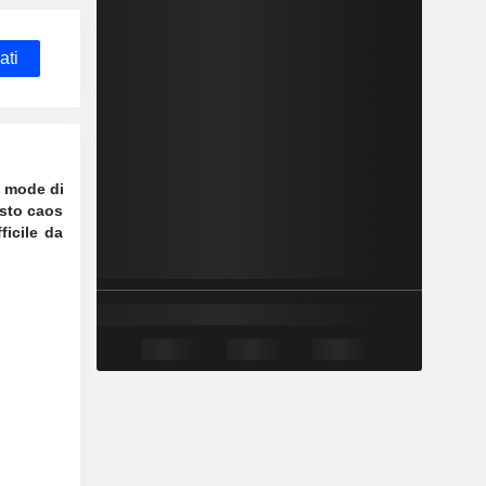
ati
e mode di
esto caos
ficile da