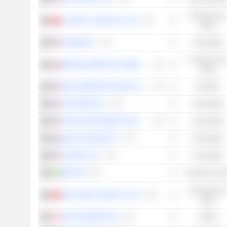
Consumo no
LUZHOU LAOJIAO CO.,LTD
ciclico
ADOBE INC.
Tecnologia
Consumo no
BRITISH AMERICAN TOBACCO P.L.C.
ciclico
SBA COMMUNICATIONS CORPORATION
Immobili
ALPHABET INC.
Tecnologia
TEXAS INSTRUMENTS INCORPORATED
Tecnologia
ASML HOLDING N.V.
Tecnologia
COPART, INC.
Tecnologia
MIPS AB
Consumo cicli
Consumo no
WULIANGYE YIBIN CO.,LTD.
ciclico
NOVO NORDISK A/S
Salute