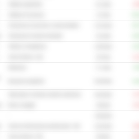
Software applicativo
-18
51,2 Mrd
Software di sicurezza
+10
117 Mrd
Produzione di macchine a semiconduttore
+65
47,02 Mrd
i
Produzione di valvole industriali
+64
23,4 Mrd
Telefoni e Smartphone
+14
4.559 Mrd
Servizi Internet - Altri
-21
307 Mrd
Biofarmaci
+0
77,1 Mrd
n
92,09 Mrd
Bevande energetiche
+22
Attrezzature e forniture mediche veterinarie
-12
46,48 Mrd
co
Borse e bagagli
-23
196 Mrd
-
78,89 Mrd
i
Servizi di informazione professionale - Altri
-23
43,26 Mrd
Servizi Internet - Altri
-20
548 Mrd