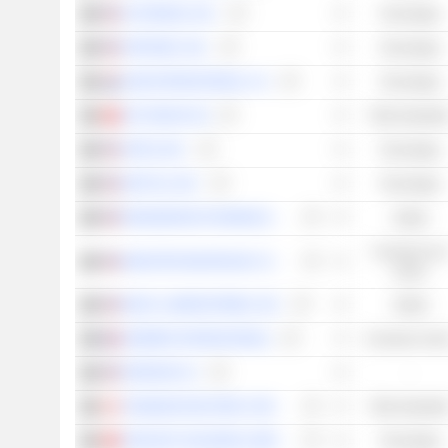
AUTODESK, INC.
Tecnologia
FORTINET, INC.
Tecnologia
ASM INTERNATIONAL N.V.
Tecnologia
VAT GROUP AG
Titoli industrial
APPLE INC.
Tecnologia
NETFLIX, INC.
Tecnologia
REGENERON PHARMACEUTICALS, INC.
Salute
Consumo no
MONSTER BEVERAGE CORPORATION
ciclico
IDEXX LABORATORIES, INC.
Salute
HERMÈS INTERNATIONAL
Consumo cicli
FERRARI N.V.
-
THOMSON REUTERS CORPORATION
Titoli industrial
TENCENT HOLDINGS LIMITED
Tecnologia