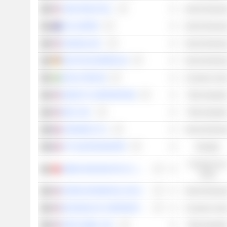
CME GROUP INC.
Servizi finanzia
ASX LIMITED
Servizi finanzia
NASDAQ, INC.
Servizi finanzia
DEUTSCHE BÖRSE AG
Servizi finanzia
EVOLUTION AB
Consumo cicli
MOODY'S CORPORATION
Titoli industrial
MSCI, INC.
Titoli industrial
EURONEXT N.V.
Servizi finanzia
GTT (GAZTRANSPORT
Energies
Consumo no
KWEICHOW MOUTAI CO., LTD.
ciclico
INTERCONTINENTAL EXCHANGE, INC.
Servizi finanzia
MCDONALD'S CORPORATION
Consumo cicli
S&P GLOBAL, INC.
Titoli industrial