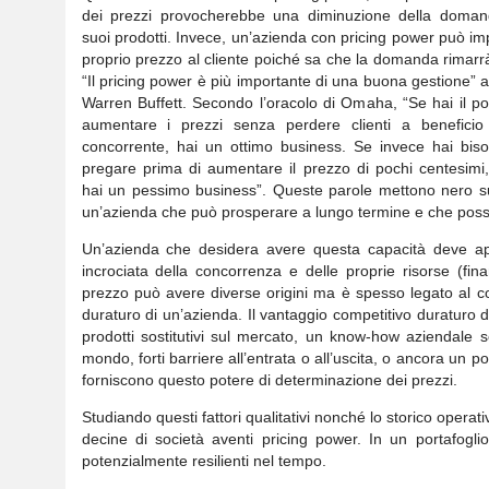
dei prezzi provocherebbe una diminuzione della doman
suoi prodotti. Invece, un’azienda con pricing power può imp
proprio prezzo al cliente poiché sa che la domanda rimarrà
“Il pricing power è più importante di una buona gestione” 
Warren Buffett. Secondo l’oracolo di Omaha, “Se hai il po
aumentare i prezzi senza perdere clienti a beneficio
concorrente, hai un ottimo business. Se invece hai bis
pregare prima di aumentare il prezzo di pochi centesimi,
hai un pessimo business”. Queste parole mettono nero su bi
un’azienda che può prosperare a lungo termine e che pos
Un’azienda che desidera avere questa capacità deve a
incrociata della concorrenza e delle proprie risorse (fin
prezzo può avere diverse origini ma è spesso legato al c
duraturo di un’azienda. Il vantaggio competitivo duraturo
prodotti sostitutivi sul mercato, un know-how aziendale s
mondo, forti barriere all’entrata o all’uscita, o ancora un 
forniscono questo potere di determinazione dei prezzi.
Studiando questi fattori qualitativi nonché lo storico operativ
decine di società aventi pricing power. In un portafogli
potenzialmente resilienti nel tempo.