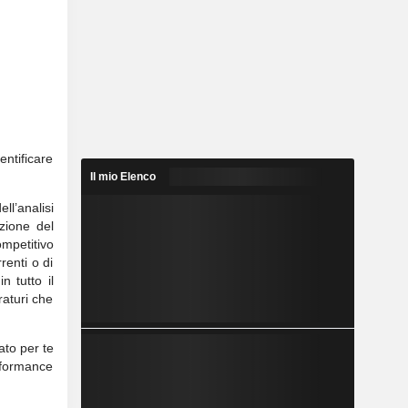
entificare
Il mio Elenco
ell’analisi
azione del
ompetitivo
enti o di
n tutto il
raturi che
ato per te
rformance