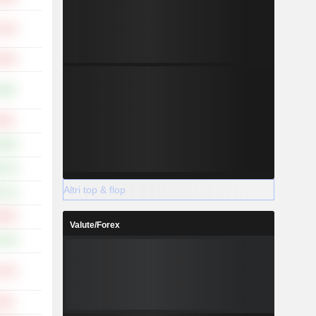
,13%
,64%
,58%
,60%
,30%
,47%
Altri top & flop
,71%
,90%
Valute/Forex
,13%
,70%
,95%