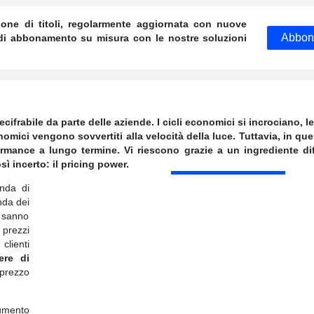
ione di titoli, regolarmente aggiornata con nuove
Abbon
 di abbonamento su misura con le nostre soluzioni
ifrabile da parte delle aziende. I cicli economici si incrociano, l
mici vengono sovvertiti alla velocità della luce. Tuttavia, in qu
mance a lungo termine. Vi riescono grazie a un ingrediente dif
ì incerto: il pricing power.
enda di
nda dei
r sanno
 prezzi
clienti
ere di
 prezzo
aumento