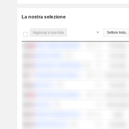
La nostra selezione
Aggiungi a una lista
Settore Indust
TSMC (TAIWAN SEMICONDUCTOR MANUFACTURING COMPANY)
Tecnologia
BROADCOM INC.
Tecnologia
MICROSOFT CORPORATION
Tecnologia
SINGAPORE EXCHANGE LIMITED
Servizi finanzia
ADYEN N.V.
Tecnologia
HONG KONG EXCHANGES AND CLEARING LIMITED
Servizi finanzia
VISA, INC.
Titoli industrial
VERTEX PHARMACEUTICALS INCORPORATED
Salute
MASTERCARD, INC.
Tecnologia