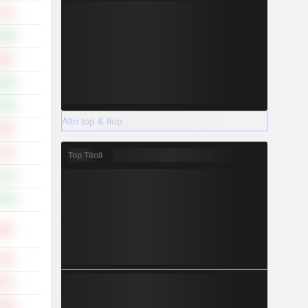
,21%
,98%
,50%
,02%
,61%
Altri top & flop
,38%
,13%
Top Titoli
,11%
,78%
,98%
,54%
,61%
,46%