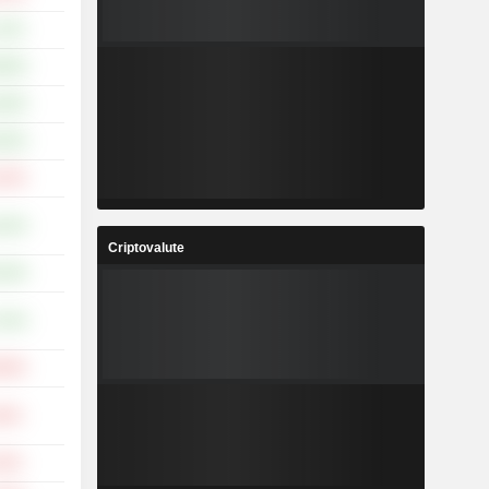
,13%
,60%
,94%
,62%
,16%
,23%
Criptovalute
,20%
,24%
,59%
,94%
,43%