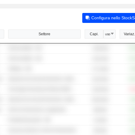
Configura nello Stock
riale
Settore
Capi.
Variaz.
USD
Semiconduttori - Altri
+52
1.900 Mrd
Semiconduttori - Altri
+21
2.001 Mrd
Software - Altri
+3
3.712 Mrd
ri
Operatori del mercato finanziario e delle materie prime - Altri
+44
20,26 Mrd
Tecnologia Finanziaria (Fintech) (NEC)
-31
33,95 Mrd
ri
Operatori del mercato finanziario e delle materie prime - Altri
+0
66,06 Mrd
i
Servizi di transazione e pagamento
+5
680 Mrd
Prodotti farmaceutici - Altri
+6
123 Mrd
Sicurezza Internet e servizi di transazione
+0
505 Mrd