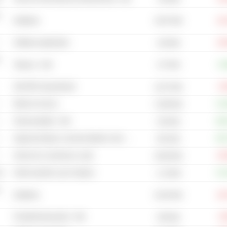
n
18,97 Mrd
Distillerie
-25
Software applicativo
-25
103 Mrd
n
127 Mrd
Tabacco - Altri
+5
Altri REIT specializzati
-5
19,37 Mrd
Motori di ricerca
+14
4.369 Mrd
Semiconduttori - Altri
+60
254 Mrd
Apparecchiature a semiconduttori e test - Altri
+63
661 Mrd
Servizi di e-commerce e aste
-25
26,86 Mrd
co
Articoli sportivi e per l'outdoor
+13
1,14 Mrd
n
42,82 Mrd
Distillerie
-29
Prodotti farmaceutici - Altri
-5
200 Mrd