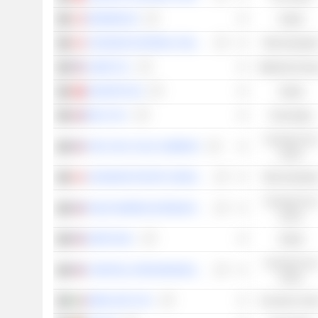
GENMAB A/S
Salute
CANADIAN NATIONAL RAILWAY COMPANY
Titoli industrial
LINDE PLC
Materiali di ba
NOVARTIS AG
Salute
RELX PLC
Tecnologia
Consumo no
THE COCA-COLA COMPANY
ciclico
CANADIAN PACIFIC KANSAS CITY LIMITED
Titoli industrial
Consumo no
PHILIP MORRIS INTERNATIONAL, INC.
ciclico
ZOETIS INC.
Salute
Consumo no
CONSTELLATION BRANDS, INC.
ciclico
MONCLER S.P.A.
Consumo cicli