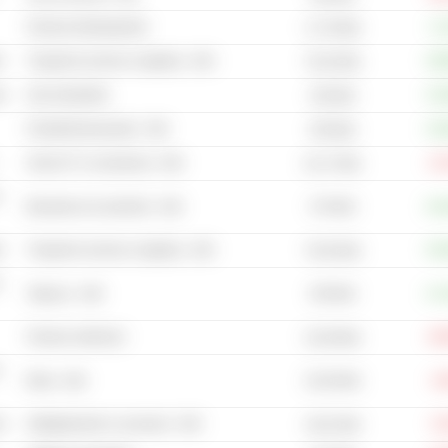
Farmaci bioterapeutici
+1
17,76 Mrd
i
Trasporto via terra e logistica - Altri
+30
76,32 Mrd
se
Gas industriale
+14
226 Mrd
Prodotti farmaceutici - Altri
+15
293 Mrd
Servizi IT e consulenza - Altri
-13
61,17 Mrd
n
374 Mrd
Bevande non alcoliche - Altri
+24
i
Trasporto via terra e logistica - Altri
+25
79,25 Mrd
n
293 Mrd
Tabacco - Altri
+17
Farmaci veterinari
-38
32,39 Mrd
n
22,63 Mrd
Birrai - Altri
-3
co
Abbigliamento e accessori - Altri
-5
16,01 Mrd