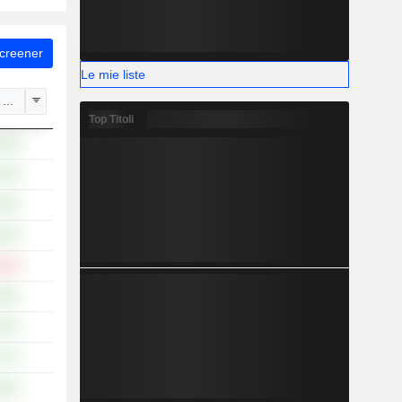
Screener
Le mie liste
 1 gen.
Top Titoli
,58%
,52%
,36%
,52%
,68%
,98%
,63%
,77%
,89%