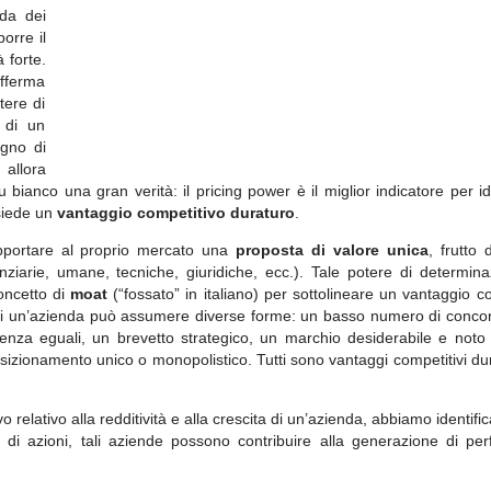
da dei
orre il
 forte.
afferma
tere di
 di un
ogno di
 allora
anco una gran verità: il pricing power è il miglior indicatore per id
siede un
vantaggio competitivo duraturo
.
pportare al proprio mercato una
proposta di valore unica
, frutto d
anziarie, umane, tecniche, giuridiche, ecc.). Tale potere di determin
oncetto di
moat
(“fossato” in italiano) per sottolineare un vantaggio c
 di un’azienda può assumere diverse forme: un basso numero di concorr
enza eguali, un brevetto strategico, un marchio desiderabile e noto i
posizionamento unico o monopolistico. Tutti sono vantaggi competitivi du
o relativo alla redditività e alla crescita di un’azienda, abbiamo identific
o di azioni, tali aziende possono contribuire alla generazione di pe