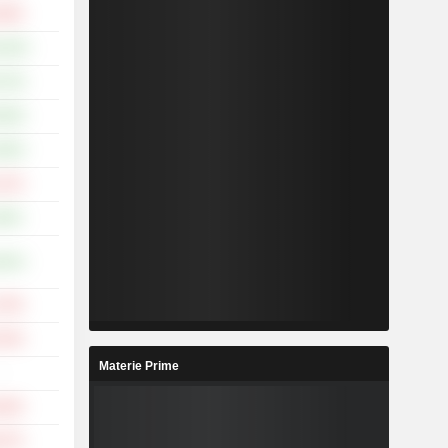
,09%
1,62%
,73%
,50%
,92%
,41%
,03%
,81%
,79%
,33%
Materie Prime
-
,83%
,07%