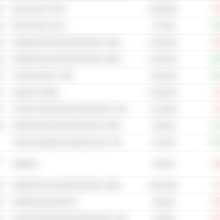
ri
Borse valori e merci
-3
95,04 Mrd
ri
Borse valori e merci
+11
7,97 Mrd
ri
Operatori del mercato finanziario e delle materie prime - Altri
-2
52,94 Mrd
ri
Operatori del mercato finanziario e delle materie prime - Altri
+23
55,97 Mrd
co
Casinò & Giochi - NEC
+16
14,63 Mrd
i
Agenzie di rating
-7
81,94 Mrd
i
Servizi di informazione professionale - Altri
-1
41,24 Mrd
ri
Operatori del mercato finanziario e delle materie prime - Altri
+27
18,8 Mrd
Servizi di trasporto di petrolio e gas - Altri
+24
8,41 Mrd
n
242 Mrd
Distillerie
-4
ri
Operatori del mercato finanziario e delle materie prime - Altri
-7
84,07 Mrd
co
Ristoranti Quick Service
-9
196 Mrd
i
Servizi di informazione professionale - Altri
-22
119 Mrd