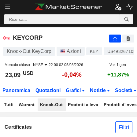
KEYCORP
23,09
$
-0,04%
KEYCORP
Knock-Out KeyCorp
Azioni
KEY
US493267108
Mercato chiuso -
NYSE
22:00:02 05/08/2026
Var. 1 gen.
USD
-0,04%
23,09
+11,87%
Panoramica
Quotazioni
Grafici
Notizie
Società
Tutti
Warrant
Knock-Out
Prodotti a leva
Prodotti d'inve
Filtri
Certificates