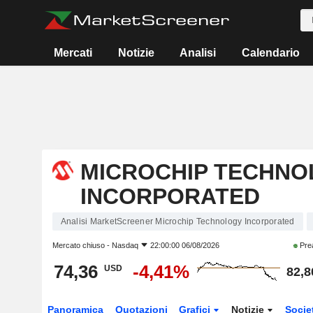
Mercati
Notizie
Analisi
Calendario
MICROCHIP TECHNO
INCORPORATED
Analisi MarketScreener Microchip Technology Incorporated
Mercato chiuso -
Nasdaq
22:00:00 06/08/2026
Pre
74,36
-4,41%
USD
82,8
Panoramica
Quotazioni
Grafici
Notizie
Socie