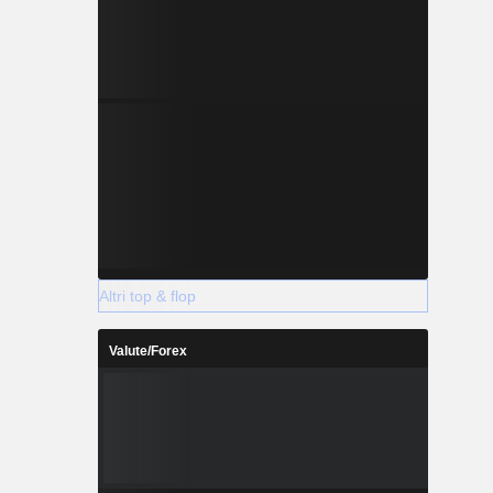
Altri top & flop
Valute/Forex