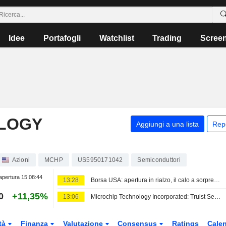
Idee
Portafogli
Watchlist
Trading
Scree
LOGY
Aggiungi a una lista
Rep
Azioni
MCHP
US5950171042
Semiconduttori
apertura
15:08:44
13:28
Borsa USA: apertura in rialzo, il calo a sorpresa dei posti di lavoro raffredda le scommesse sui tassi
0
+11,35%
13:06
Microchip Technology Incorporated: Truist Securities conferma il giudizio Neutral
tà
Finanza
Valutazione
Consensus
Ratings
Calen