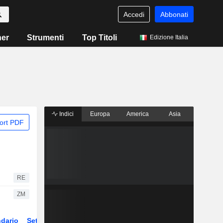
Accedi
Abbonati
ner
Strumenti
Top Titoli
Edizione Italia
Indici
Europa
America
Asia
ort PDF
RE
ZM
dario
Settore
Derivati
ETF