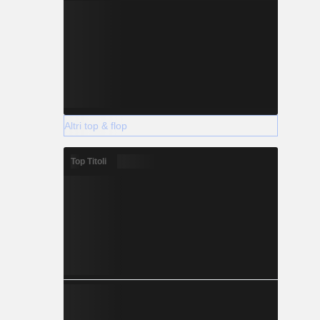
Altri top & flop
Top Titoli