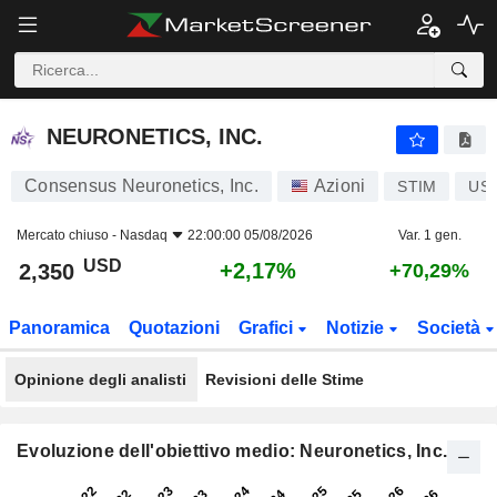
NEURONETICS, INC.
2,350
$
+2,17%
NEURONETICS, INC.
Consensus Neuronetics, Inc.
Azioni
STIM
US6
Mercato chiuso -
Nasdaq
22:00:00 05/08/2026
Var. 1 gen.
USD
+2,17%
2,350
+70,29%
Panoramica
Quotazioni
Grafici
Notizie
Società
Opinione degli analisti
Revisioni delle Stime
Evoluzione dell'obiettivo medio: Neuronetics, Inc.