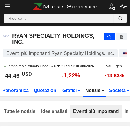
RYAN SPECIALTY HOLDINGS, INC.
44,46
$
-1,22%
RYAN SPECIALTY HOLDINGS,
INC.
Eventi più importanti Ryan Specialty Holdings, Inc.
Tempo reale stimato
Cboe BZX
21:59:53 06/08/2026
Var. 1 gen.
USD
-1,22%
44,46
-13,83%
Panoramica
Quotazioni
Grafici
Notizie
Società
Tutte le notizie
Idee analisti
Eventi più importanti
In