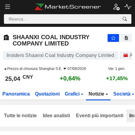
SHAANXI COAL INDUSTRY COMPANY LIMITED
25,04
¥
+0,64%
SHAANXI COAL INDUSTRY
COMPANY LIMITED
Insiders Shaanxi Coal Industry Company Limited
Az
Prezzo di chiusura
Shanghai S.E.
07/08/2026
Var. 1 gen.
CNY
+0,64%
25,04
+17,45%
Panoramica
Quotazioni
Grafici
Notizie
Società
Tutte le notizie
Idee analisti
Eventi più importanti
In