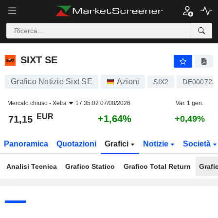
SIXT SE
71,15
€
+1,64%
SIXT SE
Grafico Notizie Sixt SE
Azioni
SIX2
DE000723
Mercato chiuso -
Xetra
17:35:02 07/08/2026
Var. 1 gen.
EUR
+1,64%
71,15
+0,49%
Panoramica
Quotazioni
Grafici
Notizie
Società
Analisi Tecnica
Grafico Statico
Grafico Total Return
Grafi