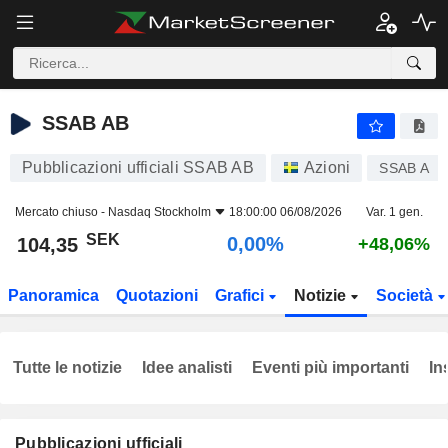
SSAB AB
104,35
kr
0,00%
SSAB AB
Pubblicazioni ufficiali SSAB AB
Azioni
SSAB A
Mercato chiuso -
Nasdaq Stockholm
18:00:00 06/08/2026
Var. 1 gen.
SEK
0,00%
104,35
+48,06%
Panoramica
Quotazioni
Grafici
Notizie
Società
Tutte le notizie
Idee analisti
Eventi più importanti
In
Pubblicazioni ufficiali