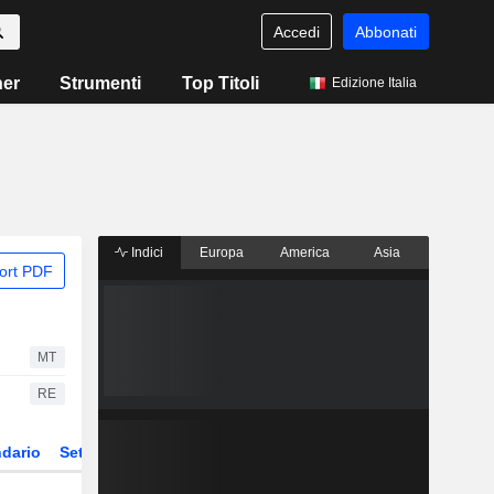
Accedi
Abbonati
ner
Strumenti
Top Titoli
Edizione Italia
Indici
Europa
America
Asia
ort PDF
MT
RE
dario
Settore
Derivati
ETF