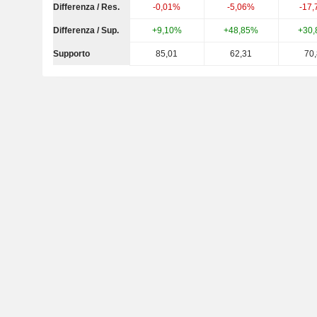
Differenza / Res.
-0,01%
-5,06%
-17
Differenza / Sup.
+9,10%
+48,85%
+30
Supporto
85,01
62,31
70