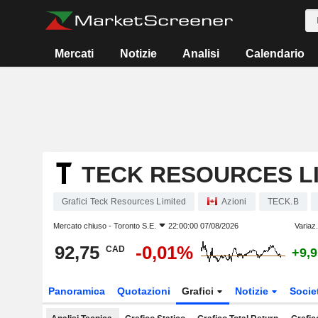
Mercati
Notizie
Analisi
Calendario
TECK RESOURCES L
Grafici Teck Resources Limited
Azioni
TECK.B
Mercato chiuso -
Toronto S.E.
22:00:00 07/08/2026
Variaz
92,75
-0,01%
CAD
+9,
Panoramica
Quotazioni
Grafici
Notizie
Socie