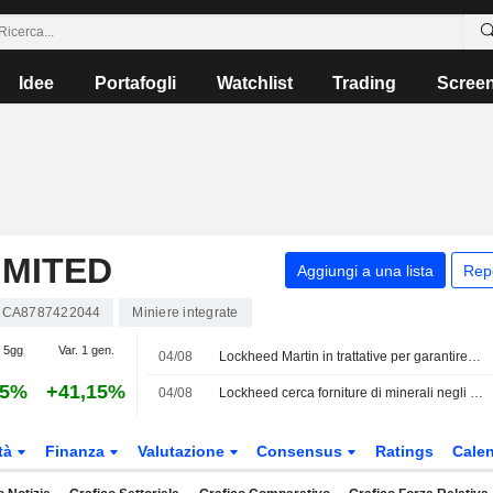
Idee
Portafogli
Watchlist
Trading
Scree
IMITED
Aggiungi a una lista
Rep
CA8787422044
Miniere integrate
. 5gg
Var. 1 gen.
04/08
Lockheed Martin in trattative per garantire forniture di minerali critici negli Stati Uniti
95%
+41,15%
04/08
Lockheed cerca forniture di minerali negli Stati Uniti dopo le pressioni di Trump sulla supply chain, secondo alcune fonti
tà
Finanza
Valutazione
Consensus
Ratings
Calen