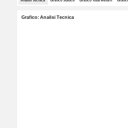
Analisi Tecnica
Grafico Statico
Grafico Total Return
Grafic
Grafico: Analisi Tecnica