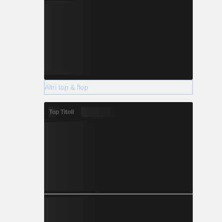
Altri top & flop
Top Titoli