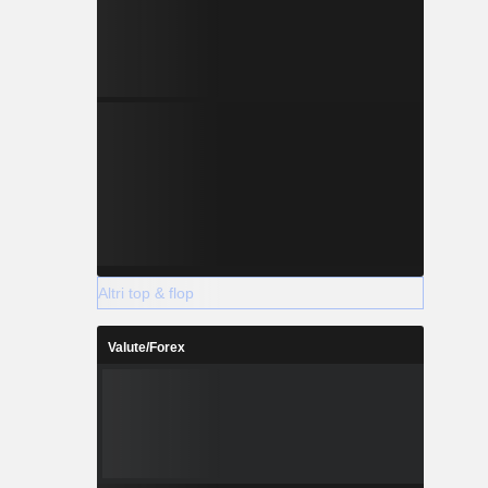
Altri top & flop
Valute/Forex