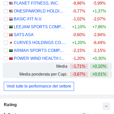
PLANET FITNESS, INC.
-8,86%
-5,99%
ONESPAWORLD HOLDINGS LIMITED
-0,77%
+1,37%
+
BASIC-FIT N.V.
-1,02%
-2,07%
+
LEEJAM SPORTS COMPANY
+1,10%
+7,86%
SATS ASA
-0,60%
-2,94%
CURVES HOLDINGS CO., LTD.
+1,20%
-6,44%
+
ARMAH SPORTS COMPANY
-2,15%
-2,15%
POWER WIND HEALTH INDUSTRY INCORPORATED
-1,20%
+0,30%
+
Media
-1,71%
+0,10%
Media ponderata per Capi.
-3,67%
+0,01%
+
Vedi tutte le performance del settore
Rating