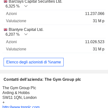
Barclays Capital Securities Ltd.
6,325 %
11.237.066
31 M p
Blantyre Capital Ltd.
6,207 %
11.026.523
31 M p
Elenco degli azionisti di %name
Contatti dell'azienda: The Gym Group plc
The Gym Group Plc
Arding & Hobbs
SW11 1QN, London
+
http://www.tggplc.com