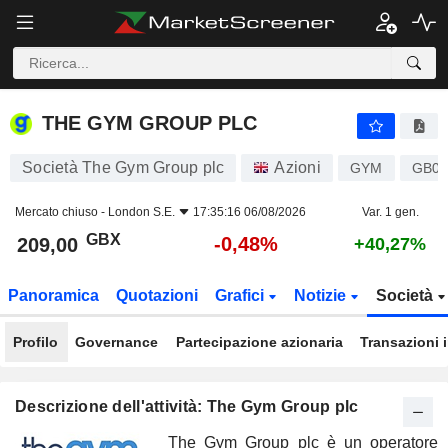
THE GYM GROUP PLC
209,00
p
-0,48%
THE GYM GROUP PLC
Società The Gym Group plc
Azioni
GYM
GB00
Mercato chiuso -
London S.E.
17:35:16 06/08/2026
Var. 1 gen.
GBX
-0,48%
209,00
+40,27%
Panoramica
Quotazioni
Grafici
Notizie
Società
Profilo
Governance
Partecipazione azionaria
Transazioni 
Descrizione dell'attività: The Gym Group plc
The Gym Group plc è un operatore