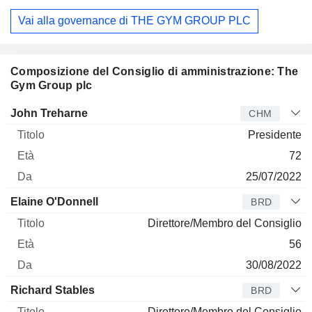
Vai alla governance di THE GYM GROUP PLC
Composizione del Consiglio di amministrazione: The
Gym Group plc
Amministratore
Titolo
Età
Da
John Treharne
CHM
Presidente
72
25/07/2022
Elaine O'Donnell
BRD
Direttore/Membro del Consiglio
56
30/08/2022
Richard Stables
BRD
Direttore/Membro del Consiglio