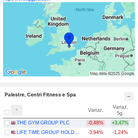
Palestre, Centri Fitness e Spa
Variaz.
V
Variaz.
5g.
THE GYM GROUP PLC
-0,48%
+3,47%
+
LIFE TIME GROUP HOLDINGS, INC.
-3,94%
-1,24%
+