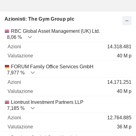
Azionisti: The Gym Group plc
Nome
Azioni
%
Valutazione
RBC Global Asset Management (UK) Ltd.
8,06 %
14.318.481
40 M p
FORUM Family Office Services GmbH
7,977 %
14.171.251
40 M p
Liontrust Investment Partners LLP
7,185 %
12.764.885
36 M p