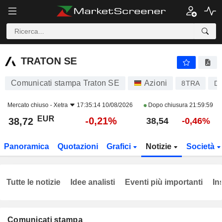
TRATON SE
38,72
€
-0,21%
TRATON SE
Comunicati stampa Traton SE
Azioni
8TRA
D
Mercato chiuso -
Xetra
17:35:14 10/08/2026
Dopo chiusura
21:59:59
EUR
-0,21%
38,72
38,54
-0,46%
Panoramica
Quotazioni
Grafici
Notizie
Società
Tutte le notizie
Idee analisti
Eventi più importanti
In
Comunicati stampa