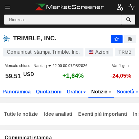
TRIMBLE, INC.
59,51
$
+1,64%
TRIMBLE, INC.
Comunicati stampa Trimble, Inc.
Azioni
TRMB
Mercato chiuso -
Nasdaq
22:00:00 07/08/2026
Var. 1 gen.
USD
+1,64%
59,51
-24,05%
Panoramica
Quotazioni
Grafici
Notizie
Società
Tutte le notizie
Idee analisti
Eventi più importanti
In
Comunicati stampa