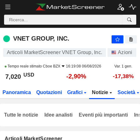
VNET GROUP, INC.
7,020
$
-2,90%
VNET GROUP, INC.
Articoli MarketScreener VNET Group, Inc.
Azioni
Tempo reale stimato
Cboe BZX
16:19:08 06/08/2026
Var. 1 gen.
USD
-2,90%
7,020
-17,38%
Panoramica
Quotazioni
Grafici
Notizie
Società
Tutte le notizie
Idee analisti
Eventi più importanti
In
Articoli MarketScreener