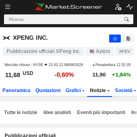
XPENG INC.
11,68
$
-0,60%
XPENG INC.
Pubblicazioni ufficiali XPeng Inc.
Azioni
XPEV
Mercato chiuso -
NYSE
22:02:12 06/08/2026
Preapertura
12:32:35
USD
-0,60%
11,68
11,90
+1,84%
Panoramica
Quotazioni
Grafici
Notizie
Società
Tutte le notizie
Idee analisti
Eventi più importanti
In
Pubblicazioni ufficiali