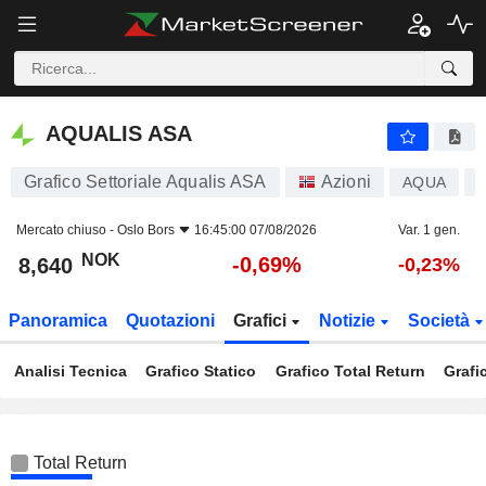
AQUALIS ASA
8,640
kr
-0,69%
AQUALIS ASA
Grafico Settoriale Aqualis ASA
Azioni
AQUA
Mercato chiuso -
Oslo Bors
16:45:00 07/08/2026
Var. 1 gen.
NOK
-0,69%
8,640
-0,23%
Panoramica
Quotazioni
Grafici
Notizie
Società
Analisi Tecnica
Grafico Statico
Grafico Total Return
Grafi
Total Return