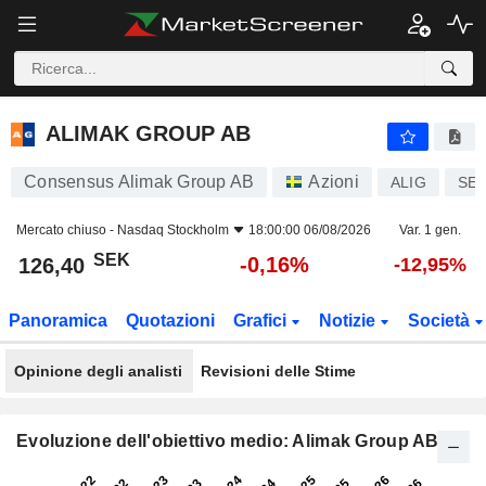
ALIMAK GROUP AB
126,40
kr
-0,16%
ALIMAK GROUP AB
Consensus Alimak Group AB
Azioni
ALIG
SE0
Mercato chiuso -
Nasdaq Stockholm
18:00:00 06/08/2026
Var. 1 gen.
SEK
-0,16%
126,40
-12,95%
Panoramica
Quotazioni
Grafici
Notizie
Società
Opinione degli analisti
Revisioni delle Stime
Evoluzione dell'obiettivo medio: Alimak Group AB