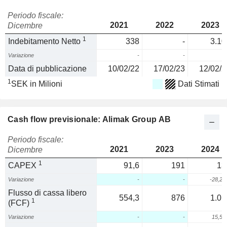
Periodo fiscale:
2021
2022
2023
Dicembre
1
Indebitamento Netto
338
-
3.10
Variazione
-
-
Data di pubblicazione
10/02/22
17/02/23
12/02/2
1
SEK in Milioni
Dati Stimati
Cash flow previsionale: Alimak Group AB
Periodo fiscale:
2021
2023
2024
Dicembre
1
CAPEX
91,6
191
13
Variazione
-
-
-28,2
Flusso di cassa libero
554,3
876
1.01
1
(FCF)
Variazione
-
-
15,5