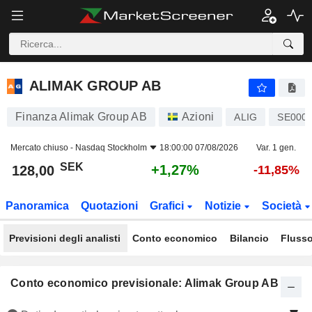
ALIMAK GROUP AB
128,00
kr
+1,27%
ALIMAK GROUP AB
Finanza Alimak Group AB
Azioni
ALIG
SE000
Mercato chiuso -
Nasdaq Stockholm
18:00:00 07/08/2026
Var. 1 gen.
SEK
+1,27%
128,00
-11,85%
Panoramica
Quotazioni
Grafici
Notizie
Società
Previsioni degli analisti
Conto economico
Bilancio
Flusso
Conto economico previsionale: Alimak Group AB