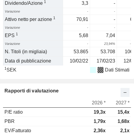
1
Dividendo/Azione
3,3
-
Variazione
-
-
1
Attivo netto per azione
70,91
-
6
Variazione
-
-
1
EPS
5,68
7,04
Variazione
-
23,94%
-2
N. Titoli (in migliaia)
53.865
53.708
106
Data di pubblicazione
10/02/22
17/02/23
12/0
1
SEK
Dati Stimati
Rapporti di valutazione
2026 *
2027 *
P/E ratio
19,3x
15,4x
PBR
1,79x
1,68x
EV/Fatturato
2,36x
2,1x