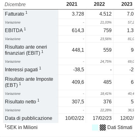
2021
2022
2023
Dicembre
1
Fatturato
3.728
4.512
7.09
Variazione
-
21,03%
57,2
1
EBITDA
614,3
759
1.37
Variazione
-
23,56%
81,0
Risultato ante oneri
448,1
559
94
1
finanziari (EBIT)
Variazione
-
24,75%
69,0
1
Interessi pagati
-38,5
-
-26
Risultato ante Imposte
409,6
485
68
1
(EBT)
Variazione
-
18,41%
40,4
1
Risultato netto
307,5
376
51
Variazione
-
22,28%
36,9
Data di pubblicazione
10/02/22
17/02/23
12/02/2
1
SEK in Milioni
Dati Stimati