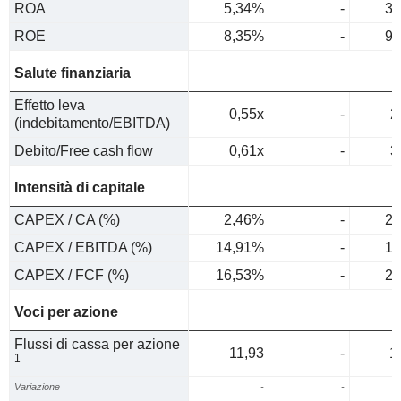
ROA
5,34%
-
3,
ROE
8,35%
-
9,
Salute finanziaria
Effetto leva
0,55x
-
2
(indebitamento/EBITDA)
Debito/Free cash flow
0,61x
-
3
Intensità di capitale
CAPEX / CA (%)
2,46%
-
2,
CAPEX / EBITDA (%)
14,91%
-
13
CAPEX / FCF (%)
16,53%
-
21
Voci per azione
Flussi di cassa per azione
11,93
-
1
1
Variazione
-
-