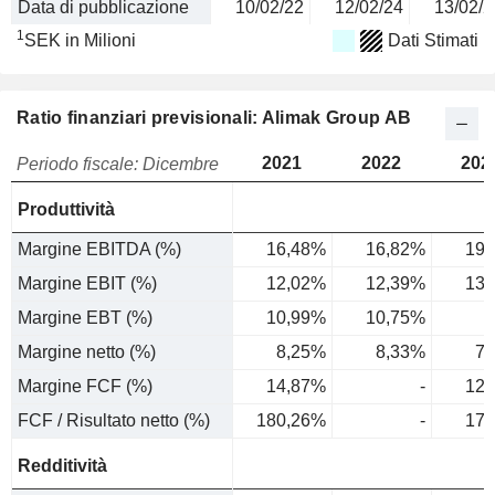
Data di pubblicazione
10/02/22
12/02/24
13/02/2
1
SEK in Milioni
Dati Stimati
Ratio finanziari previsionali: Alimak Group AB
2021
2022
202
Periodo fiscale: Dicembre
Produttività
Margine EBITDA (%)
16,48%
16,82%
19,
Margine EBIT (%)
12,02%
12,39%
13,
Margine EBT (%)
10,99%
10,75%
9
Margine netto (%)
8,25%
8,33%
7,
Margine FCF (%)
14,87%
-
12,
FCF / Risultato netto (%)
180,26%
-
170
Redditività