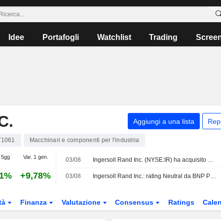
Idee
Portafogli
Watchlist
Trading
Scree
C.
Aggiungi a una lista
Rep
V1061
Macchinari e componenti per l'industria
 5gg
Var. 1 gen.
03/08
Ingersoll Rand Inc. (NYSE:IR) ha acquisito Lone Star Blower, Inc.
31%
+9,78%
03/08
Ingersoll Rand Inc.: rating Neutral da BNP Paribas
tà
Finanza
Valutazione
Consensus
Ratings
Calen