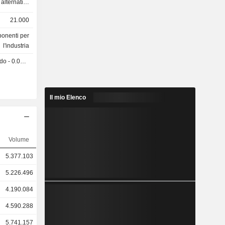
ternativi,
aria, filtri
21.000
ure per la
ia, veicoli
onenti per
rodotti sono
l'industria
d, Gardner
 0.02 USD
s ed Emco
gue: Stati
ropa/Medio
Il mio Elenco
a/Pacifico
Volume
5.377.103
5.226.496
4.190.084
4.590.288
5.741.157