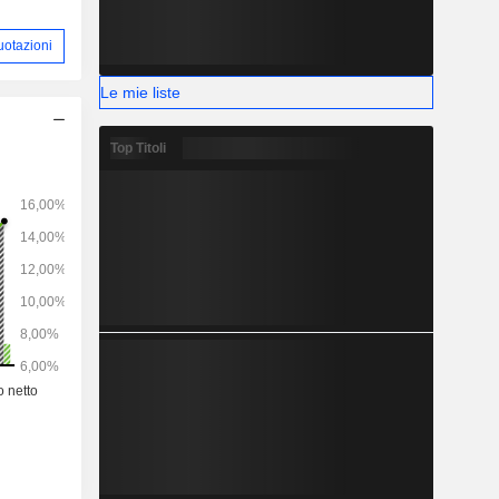
uotazioni
Le mie liste
Top Titoli