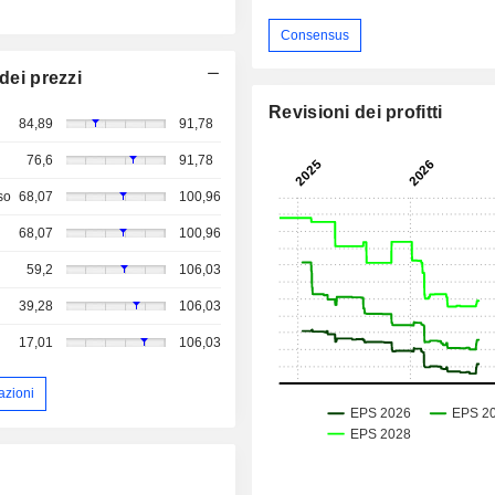
Consensus
dei prezzi
Revisioni dei profitti
84,89
91,78
76,6
91,78
so
68,07
100,96
68,07
100,96
59,2
106,03
39,28
106,03
17,01
106,03
azioni