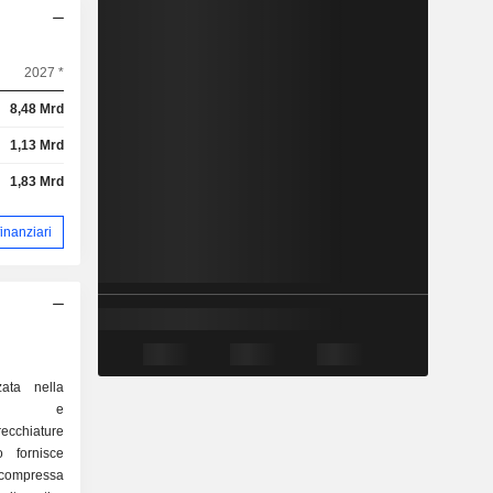
2027 *
8,48 Mrd
1,13 Mrd
1,83 Mrd
 finanziari
zata nella
ione e
cchiature
o fornisce
ompressa