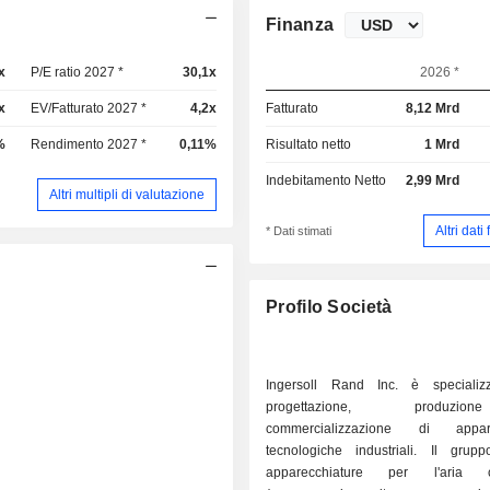
Finanza
x
P/E ratio 2027 *
30,1x
2026 *
x
EV/Fatturato 2027 *
4,2x
Fatturato
8,12 Mrd
%
Rendimento 2027 *
0,11%
Risultato netto
1 Mrd
Indebitamento Netto
2,99 Mrd
Altri multipli di valutazione
Altri dati
* Dati stimati
Profilo Società
Ingersoll Rand Inc. è specializ
progettazione, produz
commercializzazione di appare
tecnologiche industriali. Il grupp
apparecchiature per l'aria c