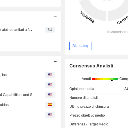
Ingersoll Rand si impegna a donare 1 milione di dollari in aiuti umanitari a favore dell’Ucraina
BU
Altri rating
Consensus Analisti
 Inc.
Vendi
Comp
Opinione media
A
Ingersoll Rand Expands Key Blower Technologies, Rental Capabilities, and Services with Acquisition of Lone Star Blower, Inc.
Numero di analisti
caídas
Ultimo prezzo di chiusura
Prezzo obiettivo medio
Differenza / Target Medio