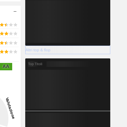
Altri top & flop
Top Titoli
AA