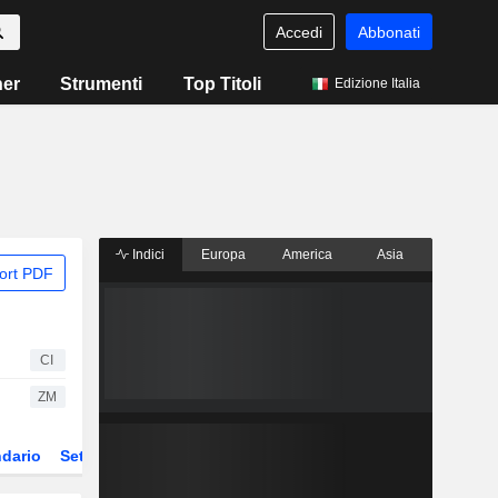
Accedi
Abbonati
ner
Strumenti
Top Titoli
Edizione Italia
Indici
Europa
America
Asia
ort PDF
CI
ZM
dario
Settore
Derivati
ETF