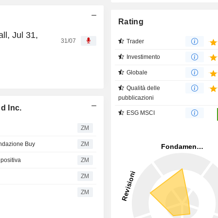
Rating
l, Jul 31,
31/07
Trader
Investimento
Globale
Qualità delle
pubblicazioni
d Inc.
ESG MSCI
ZM
andazione Buy
ZM
positiva
ZM
ZM
ZM