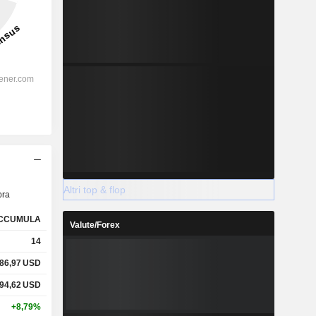
Altri top & flop
ra
CCUMULA
Valute/Forex
14
86,97
USD
94,62
USD
+8,79%