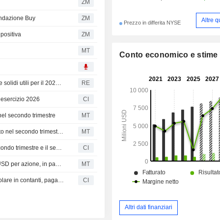
ZM
andazione Buy
ZM
Altre q
Prezzo in differita NYSE
positiva
ZM
MT
Conto economico e stime
Il produttore di compressori d'aria Ingersoll Rand prevede solidi utili per il 2026 grazie all'aumento dei prezzi
RE
ro esercizio 2026
CI
o nel secondo trimestre
MT
Earnings Flash (IR): Ingersoll Rand Inc. riporta un fatturato nel secondo trimestre di 2,05 Mrd USD, contro una stima FactSet di 1,96 Mrd USD
MT
Ingersoll Rand Inc. annuncia i risultati degli utili per il secondo trimestre e il semestre conclusosi il 30 giugno 2026
CI
Ingersoll Rand mantiene il dividendo trimestrale a 0,02 USD per azione, in pagamento il 3 settembre per gli azionisti registrati al 13 agosto
MT
Ingersoll Rand Inc. dichiara un dividendo trimestrale regolare in contanti, pagabile il 3 settembre 2026
CI
Altri dati finanziari