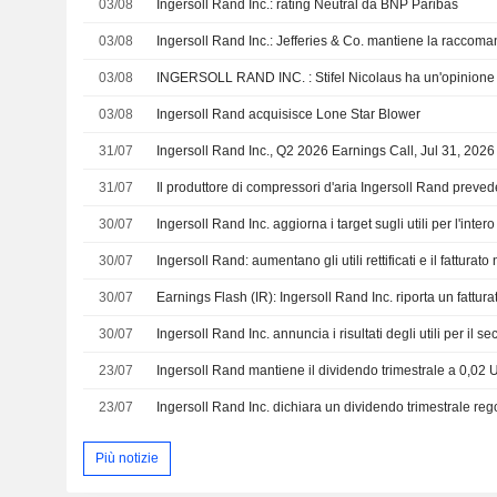
03/08
Ingersoll Rand Inc.: rating Neutral da BNP Paribas
03/08
Ingersoll Rand Inc.: Jefferies & Co. mantiene la raccom
03/08
INGERSOLL RAND INC. : Stifel Nicolaus ha un'opinione 
03/08
Ingersoll Rand acquisisce Lone Star Blower
31/07
Ingersoll Rand Inc., Q2 2026 Earnings Call, Jul 31, 2026
31/07
30/07
Ingersoll Rand Inc. aggiorna i target sugli utili per l'inte
30/07
Ingersoll Rand: aumentano gli utili rettificati e il fatturat
30/07
30/07
23/07
23/07
Più notizie