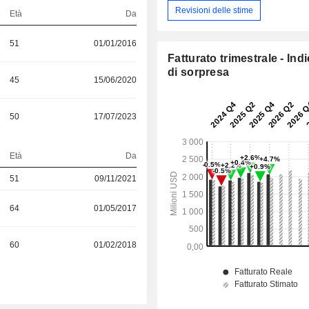
Revisioni delle stime
Età
Da
51
01/01/2016
Fatturato trimestrale - Ind
di sorpresa
45
15/06/2020
50
17/07/2023
S
Età
Da
51
09/11/2021
64
01/05/2017
60
01/02/2018