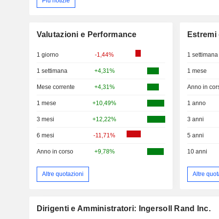
Più notizie
Valutazioni e Performance
Estremi 
1 giorno
-1,44%
1 settimana
1 settimana
+4,31%
1 mese
Mese corrente
+4,31%
Anno in cor
1 mese
+10,49%
1 anno
3 mesi
+12,22%
3 anni
6 mesi
-11,71%
5 anni
Anno in corso
+9,78%
10 anni
Altre quotazioni
Altre quot
Dirigenti e Amministratori: Ingersoll Rand Inc.