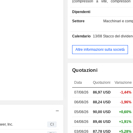
(compressori a vite, compressori al
compressori centrifughi, essiccatori d'
Dipendenti
d'aria, ecc.), pompe, attrezzat
movimentazione, generatori di energ
Settore
Macchinari e comp
utilitari, golf cart (club car), ecc. I p
venduti con i marchi Ingersoll Ran
Calendario
13/08
Stacco del dividendo -
Denver, CompAir, NASH, Thoma
Wheaton, tra gli altri. Le vendite nette sono
distribuite geograficamente come se
Altre informazioni sulla società
Uniti (43%), Americhe (7,5%), Eu
Oriente/India/Africa (32,8%) e Asi
(16,7%).
Quotazioni
Data
Quotazioni
Variazione
07/08/26
86,97 USD
-1,44%
06/08/26
88,24 USD
-1,96%
05/08/26
90,00 USD
+0,60%
04/08/26
89,46 USD
+1,91%
wer, Inc.
CI
03/08/26
87,78 USD
+5,28%