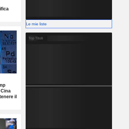
fica
Le mie liste
Top Titoli
ump
a Cina
tenere il