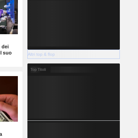
 dei
el suo
Altri top & flop
Top Titoli
za