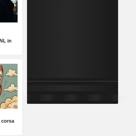
GNL in
a corsa