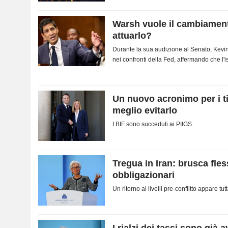
Warsh vuole il cambiament
attuarlo?
Durante la sua audizione al Senato, Kevin
nei confronti della Fed, affermando che l'i
rotta....
Un nuovo acronimo per i ti
meglio evitarlo
I BIF sono succeduti ai PIIGS.
Tregua in Iran: brusca fle
obbligazionari
Un ritorno ai livelli pre-conflitto appare tu