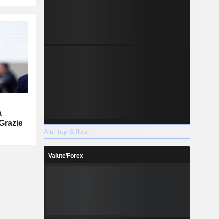
a
 Grazie
Altri top & flop
Valute/Forex