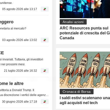
tunitense.
05 agosto 2026 alle 13:17
seggero
Analisi azioni
ARC Resources punta sul
onetaria al mercato?
potenziale di crescita del 
Canada
03 agosto 2026 alle 13:02
CE
nvariati. Tuttavia, gli investitori
si nei prossimi mesi.
21 luglio 2026 alle 16:32
ome le altre
ittoria a Donald Trump. Il
Cronaca di Borsa
a discrezione i vertici delle agenzie
I saldi estivi scatenano un
ta: la...
30 giugno 2026 alle 17:18
agli acquisti nel tech