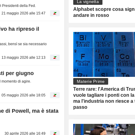
La vignetta
i Presidenti della Fed.
Alphabet scopre cosa signi
21 maggio 2026 alle 15:47
andare in rosso
tivo ha ripreso il
assi, bensì se sia necessario
13 maggio 2026 alle 12:13
sti per giugno
Materie Prime
 il momento di agire.
Terre rare: l'America di Tr
vuole tagliare i ponti con l
05 maggio 2026 alle 18:05
ma l'industria non riesce a 
passo
ne di Powell, ma è stata
30 aprile 2026 alle 16:49