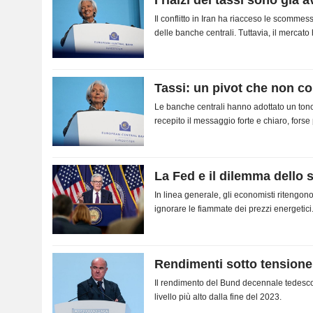
I rialzi dei tassi sono già 
Il conflitto in Iran ha riacceso le scommess
delle banche centrali. Tuttavia, il mercato 
Tassi: un pivot che non c
Le banche centrali hanno adottato un ton
recepito il messaggio forte e chiaro, for
eccessivo.
La Fed e il dilemma dello 
In linea generale, gli economisti ritengo
ignorare le fiammate dei prezzi energetici
transitorio è molto più difficile quando...
Rendimenti sotto tensione
Il rendimento del Bund decennale tedesco 
livello più alto dalla fine del 2023.