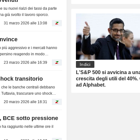
avvenuti
e su nuovi rialzi dei tassi da parte
ha già svolto il lavoro sporco.
31 marzo 2026 alle 13:08
onvince
o più aggressivo e i mercati hanno
se persino reagendo in modo
23 marzo 2026 alle 16:39
Indici
L'S&P 500 si avvicina a un
shock transitorio
crescita degli utili del 40%.
ad Alphabet.
no che le banche centrali debbano
. Tuttavia, trascurare uno shock
20 marzo 2026 alle 18:31
, BCE sotto pressione
ha raggiunto nelle ultime ore il