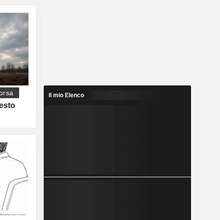
orsa
Il mio Elenco
esto