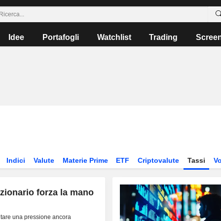
Idee
Portafogli
Watchlist
Trading
Scree
Indici
Valute
Materie Prime
ETF
Criptovalute
Tassi
Vo
zionario forza la mano
citare una pressione ancora