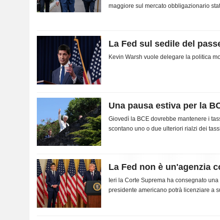
maggiore sul mercato obbligazionario sta
La Fed sul sedile del pas
Kevin Warsh vuole delegare la politica m
Una pausa estiva per la B
Giovedì la BCE dovrebbe mantenere i tassi i
scontano uno o due ulteriori rialzi dei tas
La Fed non è un'agenzia c
Ieri la Corte Suprema ha consegnato una v
presidente americano potrà licenziare a su
indipendenti. Con un'eccezione degna di no