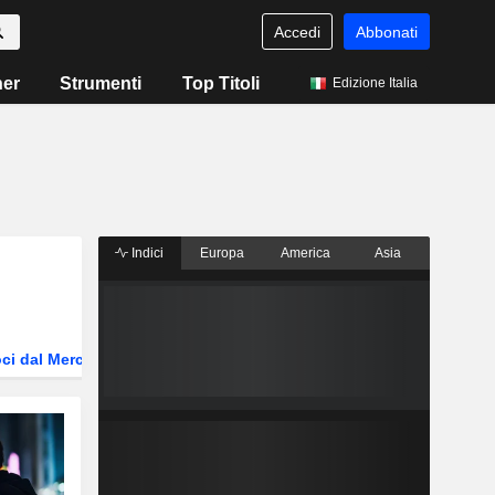
Accedi
Abbonati
ner
Strumenti
Top Titoli
Edizione Italia
Indici
Europa
America
Asia
ci dal Mercato