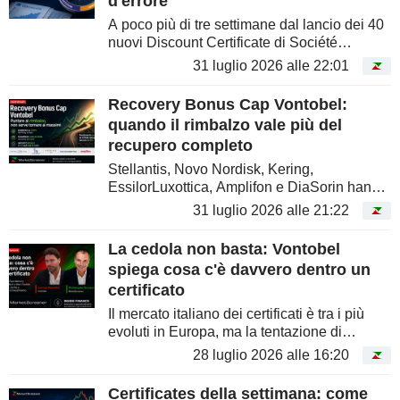
d'errore
A poco più di tre settimane dal lancio dei 40
nuovi Discount Certificate di Société
Générale, l'andamento dei sottostanti ha già
31 luglio 2026 alle 22:01
modificato l'equilibrio tra sconto, distanza dal
Cap e rendimento...
Recovery Bonus Cap Vontobel:
quando il rimbalzo vale più del
recupero completo
Stellantis, Novo Nordisk, Kering,
EssilorLuxottica, Amplifon e DiaSorin hanno
storie molto diverse, ma un elemento
31 luglio 2026 alle 21:22
comune: il mercato ha già corretto molto, o
comunque ha messo in discussione il loro...
La cedola non basta: Vontobel
spiega cosa c'è davvero dentro un
certificato
Il mercato italiano dei certificati è tra i più
evoluti in Europa, ma la tentazione di
guardare prima di tutto alla cedola resta
28 luglio 2026 alle 16:20
forte. Con Jacopo Fiaschini di Vontobel
abbiamo analizzato tre casi...
Certificates della settimana: come