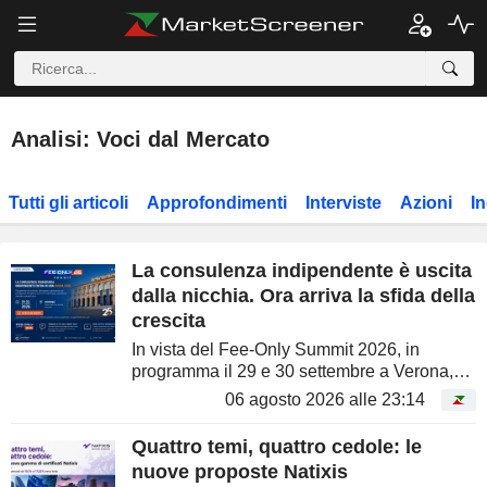
Analisi: Voci dal Mercato
Tutti gli articoli
Approfondimenti
Interviste
Azioni
In
La consulenza indipendente è uscita
dalla nicchia. Ora arriva la sfida della
crescita
In vista del Fee-Only Summit 2026, in
programma il 29 e 30 settembre a Verona,
Luca Mainò analizza con MarketScreener la
06 agosto 2026 alle 23:14
crescita della consulenza finanziaria
indipendente italiana: quasi 1.000...
Quattro temi, quattro cedole: le
nuove proposte Natixis