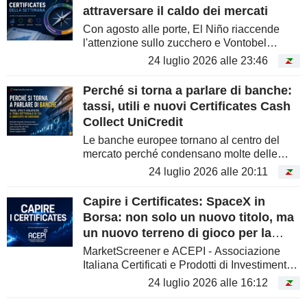
attraversare il caldo dei mercati
Con agosto alle porte, El Niño riaccende
l'attenzione sullo zucchero e Vontobel
propone strumenti a leva per seguirne i
24 luglio 2026 alle 23:46
movimenti in entrambe le direzioni. Banca
Akros spiega la logica dei Difesa 50...
Perché si torna a parlare di banche:
tassi, utili e nuovi Certificates Cash
Collect UniCredit
Le banche europee tornano al centro del
mercato perché condensano molte delle
variabili che oggi guidano gli investitori:
24 luglio 2026 alle 20:11
BCE, tassi, trimestrali, volatilità e aspettative
sugli utili. UniCredit...
Capire i Certificates: SpaceX in
Borsa: non solo un nuovo titolo, ma
un nuovo terreno di gioco per la
consulenza
MarketScreener e ACEPI - Associazione
Italiana Certificati e Prodotti di Investimento
collaborano per rendere più accessibili e
24 luglio 2026 alle 16:12
comprensibili i principali strumenti
d'investimento. Attraverso la...