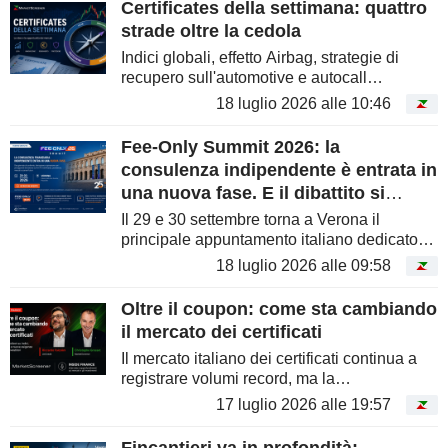
Certificates della settimana: quattro
strade oltre la cedola
Indici globali, effetto Airbag, strategie di
recupero sull'automotive e autocall
accelerato: le nuove proposte di UniCredit e
18 luglio 2026 alle 10:46
Vontobel mostrano come il rendimento
potenziale possa essere costruito...
Fee-Only Summit 2026: la
consulenza indipendente è entrata in
una nuova fase. E il dibattito si
sposta sul futuro
Il 29 e 30 settembre torna a Verona il
principale appuntamento italiano dedicato
alla consulenza finanziaria indipendente.
18 luglio 2026 alle 09:58
Iscrizioni aperte per un'edizione che mette al
centro intelligenza...
Oltre il coupon: come sta cambiando
il mercato dei certificati
Il mercato italiano dei certificati continua a
registrare volumi record, ma la
trasformazione più importante non è
17 luglio 2026 alle 19:57
quantitativa. Investitori e consulenti stanno
progressivamente spostando...