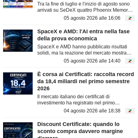
Tra la fine di luglio e l'inizio di agosto sono
arrivati su SeDeX quattro Phoenix Memory
worst-of con premi potenziali dal 10,1% al
05 agosto 2026 alle 16:06
17,52% annuo lordo. Banche, difesa, indici
settoriali ed energia...
SpaceX e AMD: l'AI entra nella fase
della prova economica
SpaceX e AMD hanno pubblicato risultati
solidi, ma la reazione del mercato mostra
come stia cambiando il metro di giudizio
05 agosto 2026 alle 14:40
sull'intelligenza artificiale. La crescita resta
centrale, ma gli investitori...
È corsa ai Certificati: raccolta record
da 18,4 miliardi nel primo semestre
2026
Il mercato italiano dei certificati di
investimento ha registrato nel primo
semestre 2026 una raccolta record di 18,4
04 agosto 2026 alle 18:38
miliardi di euro, il miglior risultato semestrale
di sempre. Secondo i dati ACEPI,...
Discount Certificate: quando lo
sconto compra davvero margine