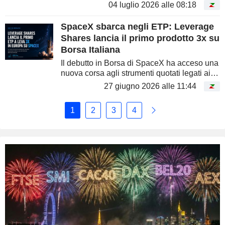
per anni sono stati associati quasi
04 luglio 2026 alle 08:18
esclusivamente alla replica passiva degli
indici, oggi rappresentano un...
SpaceX sbarca negli ETP: Leverage
Shares lancia il primo prodotto 3x su
Borsa Italiana
Il debutto in Borsa di SpaceX ha acceso una
nuova corsa agli strumenti quotati legati ai
grandi nomi della tecnologia. Leverage
27 giugno 2026 alle 11:44
Shares ha lanciato su Borsa Italiana il 3x
Long SpaceX ETP, una...
1
2
3
4