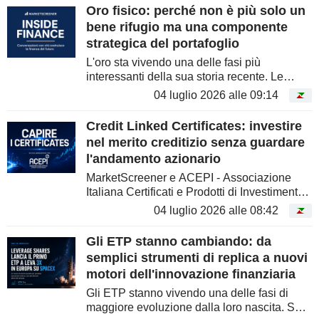
non è solo quanto...
Oro fisico: perché non è più solo un
bene rifugio ma una componente
strategica del portafoglio
L'oro sta vivendo una delle fasi più
interessanti della sua storia recente. Le
quotazioni hanno raggiunto nuovi massimi,
04 luglio 2026 alle 09:14
le banche centrali continuano ad
accumulare riserve e sempre più
Credit Linked Certificates: investire
consulenti...
nel merito creditizio senza guardare
l'andamento azionario
MarketScreener e ACEPI - Associazione
Italiana Certificati e Prodotti di Investimento
collaborano per rendere più accessibili e
04 luglio 2026 alle 08:42
comprensibili i principali strumenti
d'investimento. Attraverso la...
Gli ETP stanno cambiando: da
semplici strumenti di replica a nuovi
motori dell'innovazione finanziaria
Gli ETP stanno vivendo una delle fasi di
maggiore evoluzione dalla loro nascita. Se