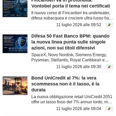
Fincantieri va in profondità:
Vontobel porta il tema nei certificati
Il nuovo corso di Fincantieri tra underwater,
difesa subacquea e crociere ultra-lusso ha
riacceso l'interesse del mercato sul titolo. Ma
11 luglio 2026 alle 09:52
per gli investitori in certificati la domanda
non è soltanto...
Difesa 50 Fast Banco BPM: quando
la nuova linea punta sulle singole
azioni, non sui titoli difensivi
SpaceX, Novo Nordisk, Siemens Energy,
Prysmian, Stellantis, Royal Caribbean e
American Airlines entrano nella nuova serie
11 luglio 2026 alle 09:30
di Certificates Difesa 50 Fast. Una selezione
che mostra come il concetto di...
Bond UniCredit al 7%: la vera
scommessa non è il tasso, è la
durata
La nuova obbligazione retail UniCredit 2051
offre un tasso fisso del 7% annuo lordo, ma
gli interessi vengono pagati solo al rimborso
11 luglio 2026 alle 09:04
o alla scadenza. Per l'investitore, il punto