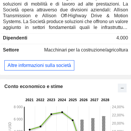
soluzioni di mobilità e di lavoro ad alte prestazioni. La
Società opera attraverso due divisioni aziendali: Allison
Transmission e Allison Off-Highway Drive & Motion
Systems. La Società produce soluzioni che offrono un valore
aggiunto in settori fondamentali quali le infrastrutture,
l'estrazione mineraria, l'energia, l'agricoltura, l'edilizia, i
Dipendenti
4.000
trasporti e la sicurezza nazionale. I suoi prodotti relativi ai
modelli di trasmissione includono le serie 1000 + 2000, 9
Settore
Macchinari per la costruzione/agricoltura
marce, 3000, 4000, 6000, 8000, 9000, FracTran e i modelli
X. I suoi prodotti relativi ai modelli elettrici e ibridi includono
eGen Flex, eGen Force ed eGen Power. Allison Off-
Altre informazioni sulla società
Highway Drive & Motion Systems è specializzata in
tecnologie di trasmissione, che comprendono assali,
soluzioni di propulsione e componenti della catena
cinematica. È specializzata in sistemi di trasmissione ibridi
Conto economico e stime
ed elettrici su misura per le esigenze dei clienti. L'azienda
vanta una presenza globale, servendo clienti in Nord
America, Asia, Europa, Sud America e Africa.