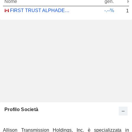
Nome
gen.
P
FIRST TRUST ALPHADEX U.S. INDUSTRIALS SECTOR INDEX ETF - CAD HEDGED
-.--%
1,
Profilo Società
Allison Transmission Holdings, Inc. è specializzata in