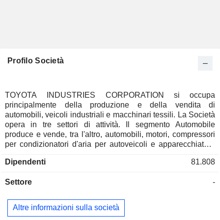
Profilo Società
TOYOTA INDUSTRIES CORPORATION si occupa
principalmente della produzione e della vendita di
automobili, veicoli industriali e macchinari tessili. La Società
opera in tre settori di attività. Il segmento Automobile
produce e vende, tra l'altro, automobili, motori, compressori
per condizionatori d'aria per autoveicoli e apparecchiature
elettroniche. Il segmento Veicoli Industriali fornisce carrelli
Dipendenti
81.808
elevatori a forca, attrezzature per magazzini, magazzini
automatici, veicoli per il lavoro ad alta produttività, soluzioni
Settore
-
logistiche e attività di finanziamento delle vendite. Il
segmento Macchine Tessili offre macchine per tessere e
filatoi, nonché attrezzature per la misurazione della qualità
Altre informazioni sulla società
del filato e per la classificazione del cotone.