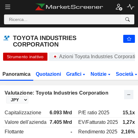
-.-
TOYOTA INDUSTRIES CORPORATION
20.450,00
¥
-
%
TOYOTA INDUSTRIES
CORPORATION
Azioni Toyota Industries Corporat
Strumento inattivo
Panoramica
Quotazioni
Grafici
Notizie
Società
Valutazione: Toyota Industries Corporation
Capitalizzazione
6.093 Mrd
P/E ratio 2025
15,1x
Valore dell'azienda
7.405 Mrd
EV/Fatturato 2025
1,27x
Flottante
-
Rendimento 2025
2,16%