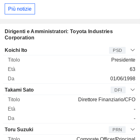
Più notizie
Dirigenti e Amministratori: Toyota Industries
Corporation
Manager
Titolo
Età
Da
Koichi Ito
PSD
Presidente
63
01/06/1998
Takami Sato
DFI
Direttore Finanziario/CFO
-
-
Toru Suzuki
PRN
Corporate Officer/Principal