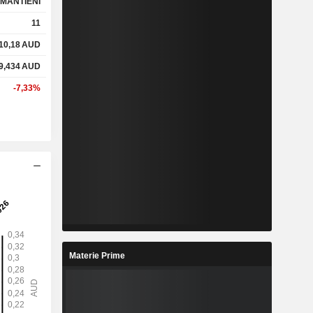
MANTIENI
11
10,18
AUD
%
3,49%
9,434
AUD
%
20,22%
-7,33%
x
5,84x
x
12,29x
%
37,11%
%
54,74%
Materie Prime
%
115,21%