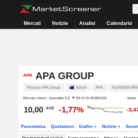
Mercati
Notizie
Analisi
Calendario
APA GROUP
Finanza APA Group
Azioni
APA
AU000000APA
Mercato chiuso -
Australian S.E.
08:10:15 06/08/2026
Variaz.
10,00
-1,77%
AUD
-3,
Panoramica
Quotazioni
Grafici
Notizie
Socie