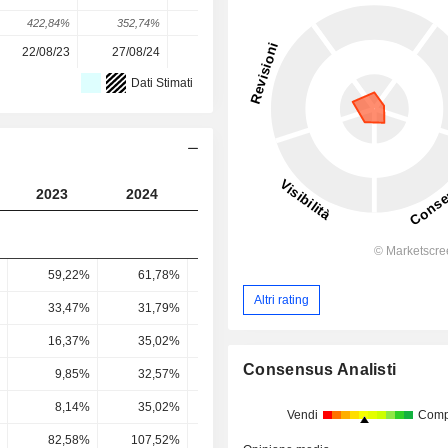
422,84%
352,74%
0,93%
2,42%
-1,15%
22/08/23
27/08/24
19/08/25
-
-
Dati Stimati
2023
2024
2025
2026
2027
59,22%
61,78%
62,89%
66,35%
66,88
Altri rating
33,47%
31,79%
28,21%
34,39%
35,91
16,37%
35,02%
7,71%
11,96%
13,88
Consensus Analisti
9,85%
32,57%
4,03%
7,04%
8,71
8,14%
35,02%
33,8%
34,08%
32,16
Vendi
Comp
82,58%
107,52%
839,53%
483,9%
369,29