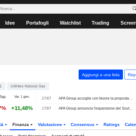
Idee
Portafogli
Watchlist
Trading
Scree
Aggiungi a una lista
Rep
1
Utilities-Natural Gas
 5gg
Var. 1 gen.
27/07
APA Group accoglie con favore la proposta di politica sui requisiti di sicurezza energetica nel Victoria
47%
+11,48%
17/07
APA Group annuncia l'espansione del South West Pipeline nel Victoria
tà
Finanza
Valutazione
Consensus
Ratings
Calen