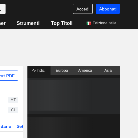
Accedi
Abbonati
ner
Strumenti
Top Titoli
Edizione Italia
Indici
Europa
America
Asia
ort PDF
MT
CI
dario
Settore
Derivati
ETF