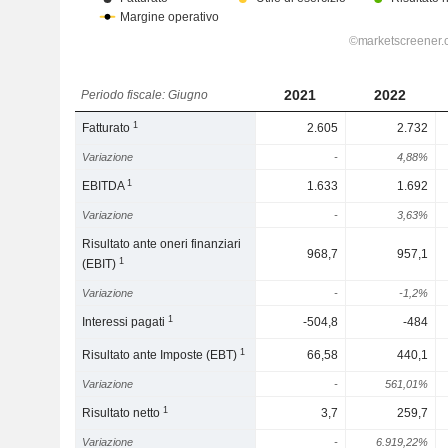
2021
2022
Periodo fiscale: Giugno
1
Fatturato
2.605
2.732
Variazione
-
4,88%
1
EBITDA
1.633
1.692
Variazione
-
3,63%
Risultato ante oneri finanziari
968,7
957,1
1
(EBIT)
Variazione
-
-1,2%
1
Interessi pagati
-504,8
-484
1
Risultato ante Imposte (EBT)
66,58
440,1
Variazione
-
561,01%
1
Risultato netto
3,7
259,7
Variazione
-
6.919,22%