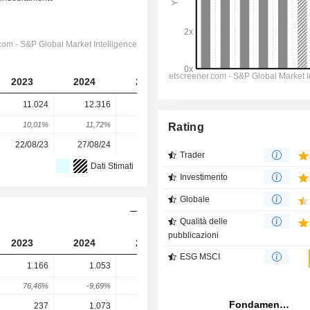
2023
2024
2025
2026
2027
11.024
12.316
13.219
13.017
13.535
10,01%
11,72%
7,33%
-1,53%
3,98%
Rating
22/08/23
27/08/24
19/08/25
-
-
Trader
Dati Stimati
Investimento
Globale
Qualità delle
pubblicazioni
2023
2024
2025
2026
2027
ESG MSCI
1.166
1.053
918
934,1
1.279
76,46%
-9,69%
-12,82%
1,75%
36,95%
237
1.073
1.083
1.109
1.096