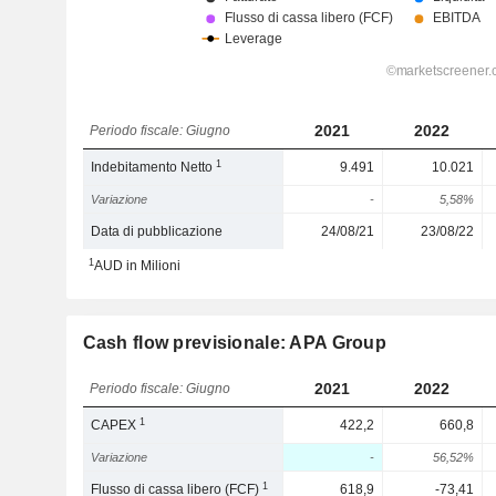
2021
2022
Periodo fiscale: Giugno
1
Indebitamento Netto
9.491
10.021
Variazione
-
5,58%
Data di pubblicazione
24/08/21
23/08/22
1
AUD in Milioni
Cash flow previsionale: APA Group
2021
2022
Periodo fiscale: Giugno
1
CAPEX
422,2
660,8
Variazione
-
56,52%
1
Flusso di cassa libero (FCF)
618,9
-73,41