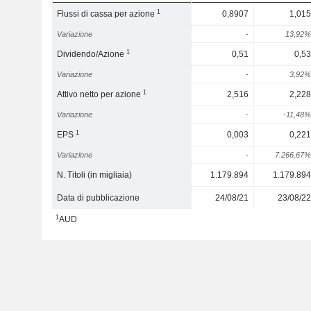
1
Flussi di cassa per azione
0,8907
1,015
Variazione
-
13,92%
1
Dividendo/Azione
0,51
0,53
Variazione
-
3,92%
1
Attivo netto per azione
2,516
2,228
Variazione
-
-11,48%
1
EPS
0,003
0,221
Variazione
-
7.266,67%
N. Titoli (in migliaia)
1.179.894
1.179.894
Data di pubblicazione
24/08/21
23/08/22
1
AUD