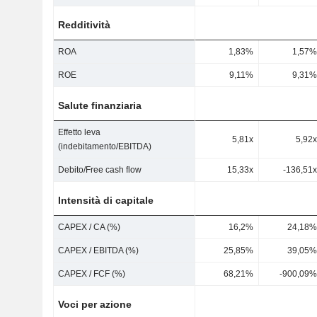
Redditività
ROA
1,83%
1,57%
ROE
9,11%
9,31%
Salute finanziaria
Effetto leva
5,81x
5,92x
(indebitamento/EBITDA)
Debito/Free cash flow
15,33x
-136,51x
Intensità di capitale
CAPEX / CA (%)
16,2%
24,18%
CAPEX / EBITDA (%)
25,85%
39,05%
CAPEX / FCF (%)
68,21%
-900,09%
Voci per azione