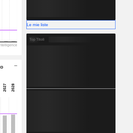
-
Le mie liste
Top Titoli
to