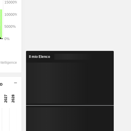
2028
3.546
3,99%
2.403
Il mio Elenco
5,39%
1.315
co
7,35%
-764,7
534,3
12,85%
340,6
14,73%