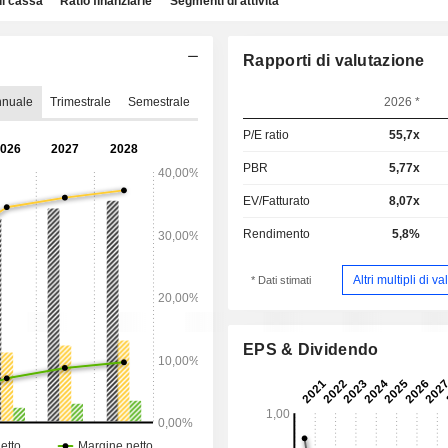
di cassa
Ratio finanziarie
Segmenti di attività
Rapporti di valutazione
nnuale
Trimestrale
Semestrale
2026 *
P/E ratio
55,7x
PBR
5,77x
EV/Fatturato
8,07x
Rendimento
5,8%
Altri multipli di v
* Dati stimati
EPS & Dividendo