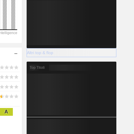
2028
14.031
Altri top & flop
3,66%
-
Top Titoli
2028
A
1.316
2,85%
1.142