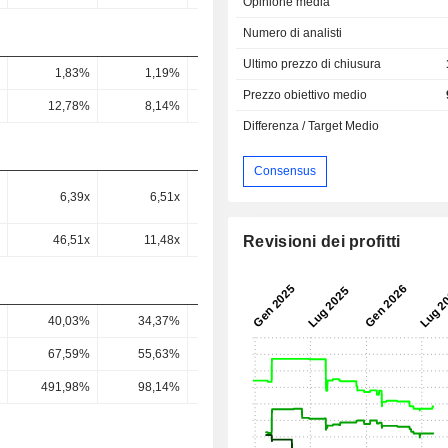
Opinione media
Numero di analisti
Ultimo prezzo di chiusura
1,83%
1,19%
0,98%
1,3%
3,02
Prezzo obiettivo medio
12,78%
8,14%
6,56%
10,18%
14,63
Differenza / Target Medio
Consensus
6,39x
6,51x
6,56x
6,03x
5,93
Revisioni dei profitti
46,51x
11,48x
12,21x
11,73x
12,34
40,03%
34,37%
28,65%
28,7%
37,52
67,59%
55,63%
45,56%
43,25%
56,09
491,98%
98,14%
84,76%
84,21%
116,67