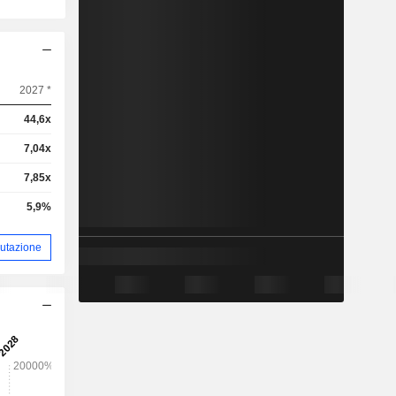
2027 *
44,6x
7,04x
7,85x
5,9%
alutazione