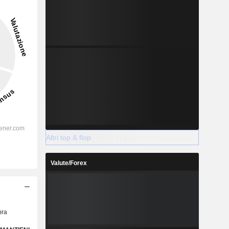
4,15%
-
2028
Altri top & flop
%
67,78%
%
37,08%
Valute/Forex
%
15,07%
%
9,61%
%
32,21%
ra
%
335,24%