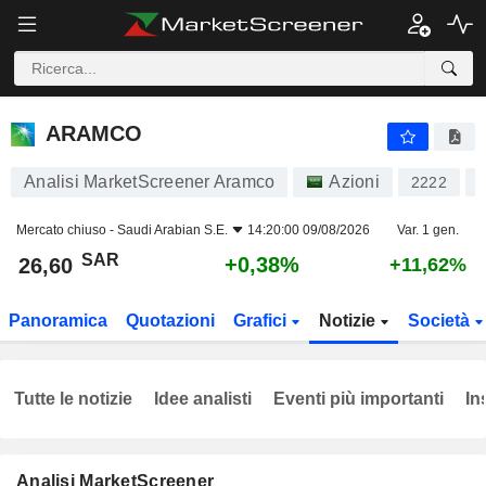
ARAMCO
26,60
﷼
+0,38%
ARAMCO
Analisi MarketScreener Aramco
Azioni
2222
Mercato chiuso -
Saudi Arabian S.E.
14:20:00 09/08/2026
Var. 1 gen.
SAR
+0,38%
26,60
+11,62%
Panoramica
Quotazioni
Grafici
Notizie
Società
Tutte le notizie
Idee analisti
Eventi più importanti
In
Analisi MarketScreener