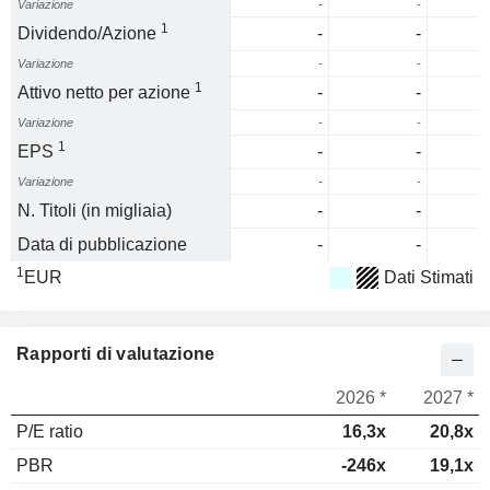
Variazione
-
-
1
Dividendo/Azione
-
-
Variazione
-
-
1
Attivo netto per azione
-
-
Variazione
-
-
1
EPS
-
-
Variazione
-
-
N. Titoli (in migliaia)
-
-
Data di pubblicazione
-
-
1
EUR
Dati Stimati
Rapporti di valutazione
2026 *
2027 *
P/E ratio
16,3x
20,8x
PBR
-246x
19,1x