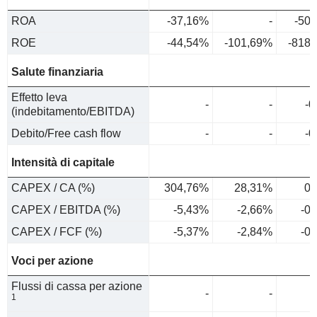
ROA
-37,16%
-
-50
ROE
-44,54%
-101,69%
-818
Salute finanziaria
Effetto leva
-
-
-0
(indebitamento/EBITDA)
Debito/Free cash flow
-
-
-0
Intensità di capitale
CAPEX / CA (%)
304,76%
28,31%
0,
CAPEX / EBITDA (%)
-5,43%
-2,66%
-0
CAPEX / FCF (%)
-5,37%
-2,84%
-0
Voci per azione
Flussi di cassa per azione
-
-
1