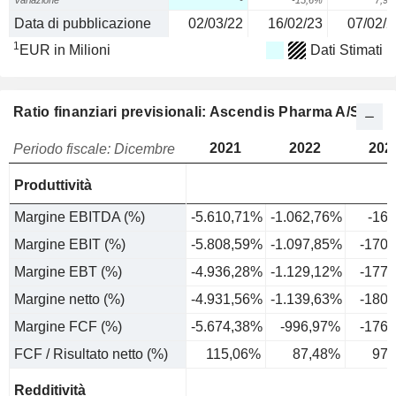
Variazione
-
-15,6%
7,9
Data di pubblicazione
02/03/22
16/02/23
07/02/2
1
EUR in Milioni
Dati Stimati
Ratio finanziari previsionali: Ascendis Pharma A/S
2021
2022
202
Periodo fiscale: Dicembre
Produttività
Margine EBITDA (%)
-5.610,71%
-1.062,76%
-16
Margine EBIT (%)
-5.808,59%
-1.097,85%
-170
Margine EBT (%)
-4.936,28%
-1.129,12%
-177
Margine netto (%)
-4.931,56%
-1.139,63%
-180
Margine FCF (%)
-5.674,38%
-996,97%
-176
FCF / Risultato netto (%)
115,06%
87,48%
97,
Redditività