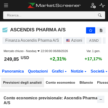
ASCENDIS PHARMA A/S
249,85
$
+2,31%
ASCENDIS PHARMA A/S
Finanza Ascendis Pharma A/S
Azioni
ASND
D
Mercato chiuso -
Nasdaq
22:00:00 06/08/2026
Var. 1 gen.
USD
+2,31%
249,85
+17,17%
Panoramica
Quotazioni
Grafici
Notizie
Società
Previsioni degli analisti
Conto economico
Bilancio
Flusso
Conto economico previsionale: Ascendis Pharma
A/S