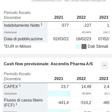
Periodo fiscale:
2021
2022
2023
Dicembre
1
Indebitamento Netto
-577
-227
14
Variazione
-
60,66%
164,3
Data di pubblicazione
02/03/22
16/02/23
07/02/2
1
EUR in Milioni
Dati Stimati
Cash flow previsionale: Ascendis Pharma A/S
Periodo fiscale:
2021
2022
2023
Dicembre
1
CAPEX
23,7
14,49
2,44
Variazione
-
-38,88%
-83,1
Flusso di cassa libero
-441,4
-510,2
-469,
1
(FCF)