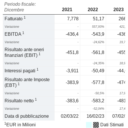
Periodo fiscale:
2021
2022
2023
Dicembre
1
Fatturato
7,778
51,17
266,
Variazione
-
557,93%
421,
1
EBITDA
-436,4
-543,9
-436,
Variazione
-
-24,62%
19,7
Risultato ante oneri
-451,8
-561,8
-455,
1
finanziari (EBIT)
Variazione
-
-24,35%
18,9
1
Interessi pagati
-3,911
-50,49
-44,0
Risultato ante Imposte
-383,9
-577,8
-474,
1
(EBT)
Variazione
-
-50,5%
17,9
1
Risultato netto
-383,6
-583,2
-481,
Variazione
-
-52,04%
17,4
Data di pubblicazione
02/03/22
16/02/23
07/02/2
1
EUR in Milioni
Dati Stimati