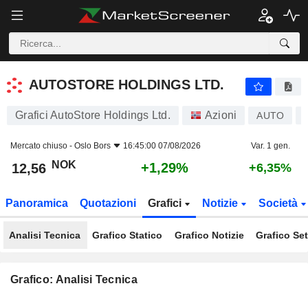
AUTOSTORE HOLDINGS LTD.
12,56
kr
+1,29%
AUTOSTORE HOLDINGS LTD.
Grafici AutoStore Holdings Ltd.
Azioni
AUTO
Mercato chiuso -
Oslo Bors
16:45:00 07/08/2026
Var. 1 gen.
NOK
+1,29%
12,56
+6,35%
Panoramica
Quotazioni
Grafici
Notizie
Società
Analisi Tecnica
Grafico Statico
Grafico Notizie
Grafico Set
Grafico: Analisi Tecnica