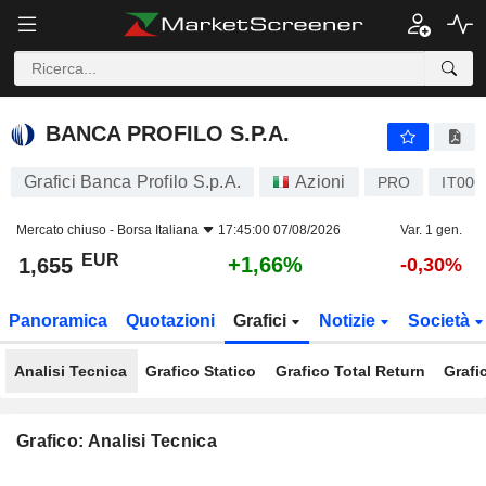
BANCA PROFILO S.P.A.
1,655
€
+1,66%
BANCA PROFILO S.P.A.
Grafici Banca Profilo S.p.A.
Azioni
PRO
IT000
Mercato chiuso -
Borsa Italiana
17:45:00 07/08/2026
Var. 1 gen.
EUR
+1,66%
1,655
-0,30%
Panoramica
Quotazioni
Grafici
Notizie
Società
Analisi Tecnica
Grafico Statico
Grafico Total Return
Grafi
Grafico: Analisi Tecnica