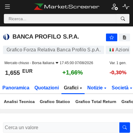
BANCA PROFILO S.P.A.
1,655
€
+1,66%
BANCA PROFILO S.P.A.
Grafico Forza Relativa Banca Profilo S.p.A.
Azioni
Mercato chiuso -
Borsa Italiana
17:45:00 07/08/2026
Var. 1 gen.
EUR
+1,66%
1,655
-0,30%
Panoramica
Quotazioni
Grafici
Notizie
Società
Analisi Tecnica
Grafico Statico
Grafico Total Return
Grafi