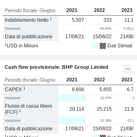
2021
2022
2023
Periodo fiscale: Giugno
1
Indebitamento Netto
5.507
333
11.16
Variazione
-
-93,95%
3.253,1
Data di pubblicazione
17/08/21
15/08/22
21/08/2
1
USD in Milioni
Dati Stimati
Cash flow previsionale: BHP Group Limited
2021
2022
2023
Periodo fiscale: Giugno
1
CAPEX
6.606
5.855
6.73
Variazione
-
-11,37%
15
Flusso di cassa libero
20.114
25.215
11.96
1
(FCF)
Variazione
-
25,36%
-52,5
Data di pubblicazione
17/08/21
15/08/22
21/08/2
1