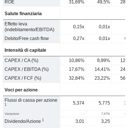
ROE
31,69%
49,5%
28,
Salute finanziaria
Effetto leva
0,15x
0,01x
(indebitamento/EBITDA)
Debito/Free cash flow
0,27x
0,01x
0
Intensità di capitale
CAPEX / CA (%)
10,86%
8,99%
12,
CAPEX / EBITDA (%)
17,67%
14,41%
24,
CAPEX / FCF (%)
32,84%
23,22%
56,
Voci per azione
Flussi di cassa per azione
5,374
5,775
3
1
Variazione
-
7,47%
-3
1
Dividendo/Azione
3,01
3,25