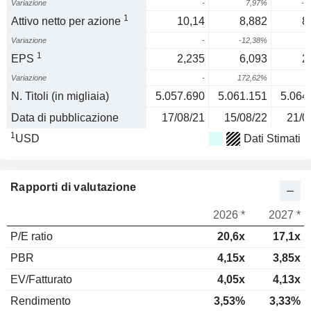
Variazione
-
7,97%
-4
1
Attivo netto per azione
10,14
8,882
8
Variazione
-
-12,38%
-
1
EPS
2,235
6,093
2
Variazione
-
172,62%
-
N. Titoli (in migliaia)
5.057.690
5.061.151
5.064
Data di pubblicazione
17/08/21
15/08/22
21/0
1
USD
Dati Stimati
Rapporti di valutazione
2026 *
2027 *
P/E ratio
20,6x
17,1x
PBR
4,15x
3,85x
EV/Fatturato
4,05x
4,13x
Rendimento
3,53%
3,33%