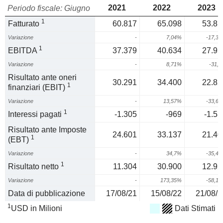
2021
2022
2023
Periodo fiscale: Giugno
1
Fatturato
60.817
65.098
53.81
Variazione
-
7,04%
-17,3
1
EBITDA
37.379
40.634
27.95
Variazione
-
8,71%
-31,
Risultato ante oneri
30.291
34.400
22.82
1
finanziari (EBIT)
Variazione
-
13,57%
-33,6
1
Interessi pagati
-1.305
-969
-1.53
Risultato ante Imposte
24.601
33.137
21.40
1
(EBT)
Variazione
-
34,7%
-35,4
1
Risultato netto
11.304
30.900
12.92
Variazione
-
173,35%
-58,1
Data di pubblicazione
17/08/21
15/08/22
21/08/2
1
USD in Milioni
Dati Stimati