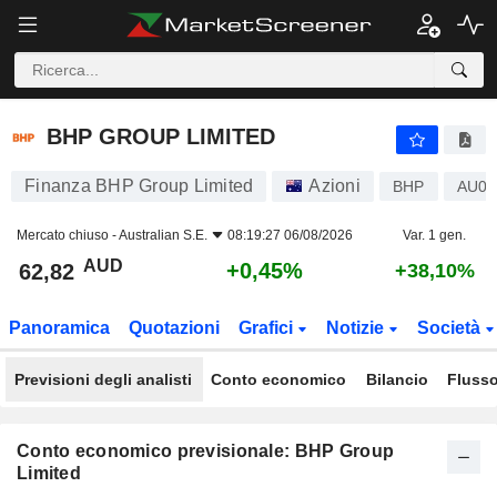
BHP GROUP LIMITED
62,82
$
+0,45%
BHP GROUP LIMITED
Finanza BHP Group Limited
Azioni
BHP
AU00
Mercato chiuso -
Australian S.E.
08:19:27 06/08/2026
Var. 1 gen.
AUD
+0,45%
62,82
+38,10%
Panoramica
Quotazioni
Grafici
Notizie
Società
Previsioni degli analisti
Conto economico
Bilancio
Flusso
Conto economico previsionale: BHP Group
Limited