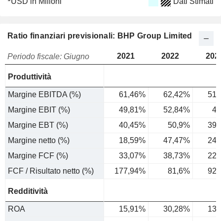
USD in Milioni
Dati Stimati
Ratio finanziari previsionali: BHP Group Limited
2021
2022
202
Periodo fiscale: Giugno
Produttività
Margine EBITDA (%)
61,46%
62,42%
51,
Margine EBIT (%)
49,81%
52,84%
42
Margine EBT (%)
40,45%
50,9%
39,
Margine netto (%)
18,59%
47,47%
24,
Margine FCF (%)
33,07%
38,73%
22,
FCF / Risultato netto (%)
177,94%
81,6%
92,
Redditività
ROA
15,91%
30,28%
13,