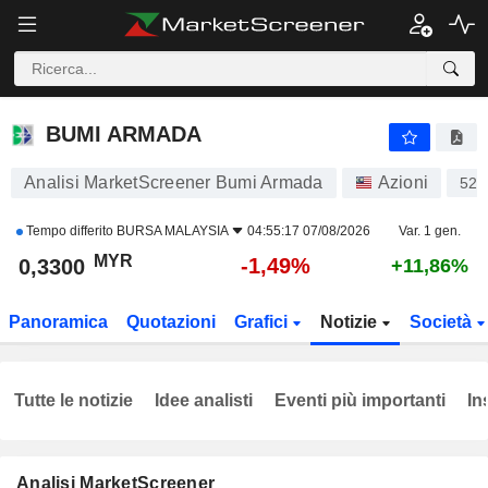
BUMI ARMADA
0,3300
RM
-1,49%
BUMI ARMADA
Analisi MarketScreener Bumi Armada
Azioni
521
Tempo differito
BURSA MALAYSIA
04:55:17 07/08/2026
Var. 1 gen.
MYR
-1,49%
0,3300
+11,86%
Panoramica
Quotazioni
Grafici
Notizie
Società
Tutte le notizie
Idee analisti
Eventi più importanti
In
Analisi MarketScreener