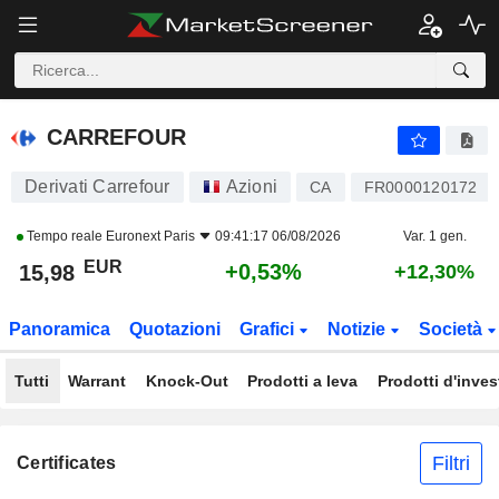
CARREFOUR
15,98
€
+0,53%
CARREFOUR
Derivati Carrefour
Azioni
CA
FR0000120172
Tempo reale
Euronext Paris
09:41:17 06/08/2026
Var. 1 gen.
EUR
+0,53%
15,98
+12,30%
Panoramica
Quotazioni
Grafici
Notizie
Società
Tutti
Warrant
Knock-Out
Prodotti a leva
Prodotti d'inve
Filtri
Certificates