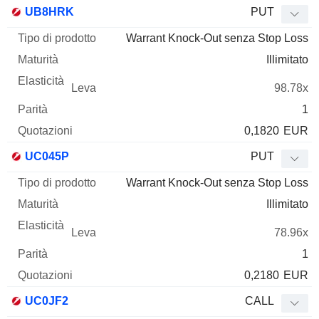
Tipo di
UB8HRK
PUT
Mnemo
Tipo
prodotto
Maturità
Elasticità
Leva
Parità
Qu
Warrant Knock-Out senza Stop Loss
Illimitato
98.78x
1
0,1820
EUR
UC045P
PUT
Warrant Knock-Out senza Stop Loss
Illimitato
78.96x
1
0,2180
EUR
UC0JF2
CALL