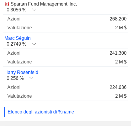
Spartan Fund Management, Inc.
0,3056 %
268.200
2 M $
Marc Séguin
0,2749 %
241.300
2 M $
Harry Rosenfeld
0,256 %
224.636
2 M $
Elenco degli azionisti di %name