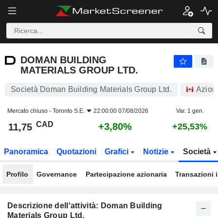
DOMAN BUILDING MATERIALS GROUP LTD.
11,75
$
+3,80%
DOMAN BUILDING
MATERIALS GROUP LTD.
Società Doman Building Materials Group Ltd.
Azion
Mercato chiuso -
Toronto S.E.
22:00:00 07/08/2026
Var. 1 gen.
CAD
+3,80%
11,75
+25,53%
Panoramica
Quotazioni
Grafici
Notizie
Società
Profilo
Governance
Partecipazione azionaria
Transazioni 
Descrizione dell'attività: Doman Building
Materials Group Ltd.