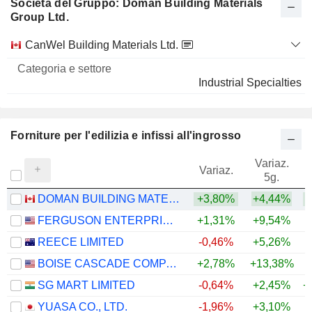
Società del Gruppo: Doman Building Materials
Group Ltd.
Categoria
CanWel Building Materials Ltd.
Nome
e settore
Industrial Specialties
Forniture per l'edilizia e infissi all'ingrosso
Variaz.
V
Variaz.
5g.
DOMAN BUILDING MATERIALS GROUP LTD.
+3,80%
+4,44%
+
FERGUSON ENTERPRISES INC.
+1,31%
+9,54%
+
REECE LIMITED
-0,46%
+5,26%
+
BOISE CASCADE COMPANY
+2,78%
+13,38%
SG MART LIMITED
-0,64%
+2,45%
+
YUASA CO., LTD.
-1,96%
+3,10%
+