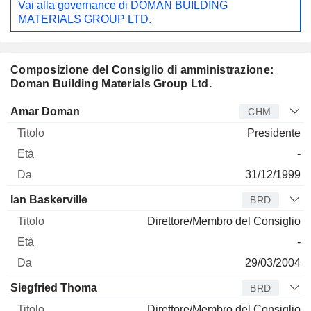
Vai alla governance di DOMAN BUILDING
MATERIALS GROUP LTD.
Composizione del Consiglio di amministrazione:
Doman Building Materials Group Ltd.
Amministratore
Titolo
Età
Da
Amar Doman
CHM
Presidente
-
31/12/1999
Ian Baskerville
BRD
Direttore/Membro del Consiglio
-
29/03/2004
Siegfried Thoma
BRD
Direttore/Membro del Consiglio