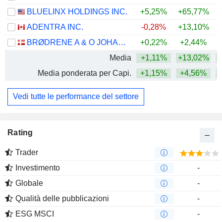
BLUELINX HOLDINGS INC.
+5,25%
+65,77%
+
ADENTRA INC.
-0,28%
+13,10%
+
BRØDRENE A & O JOHANSEN A/S
+0,22%
+2,44%
Media
+1,11%
+13,02%
+
Media ponderata per Capi.
+1,15%
+4,56%
+
Vedi tutte le performance del settore
Rating
Trader
Investimento
-
Globale
-
Qualità delle pubblicazioni
-
ESG MSCI
-