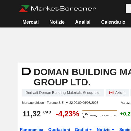
Mercati
Notizie
Analisi
Calendario
DOMAN BUILDING M
GROUP LTD.
Derivati Doman Building Materials Group Ltd.
Azioni
Mercato chiuso -
Toronto S.E.
22:00:00 06/08/2026
Variaz.
11,32
-4,23%
CAD
+0,
Panoramica
Quotazioni
Grafici
Notizie
Socie