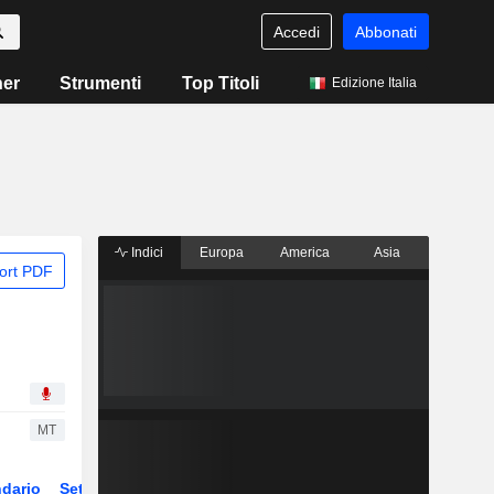
Accedi
Abbonati
ner
Strumenti
Top Titoli
Edizione Italia
Indici
Europa
America
Asia
ort PDF
MT
dario
Settore
Derivati