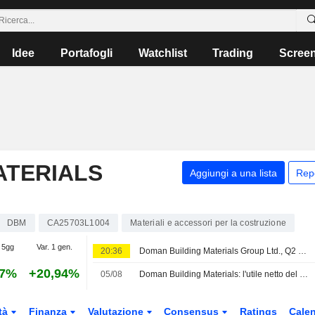
Idee
Portafogli
Watchlist
Trading
Scree
ATERIALS
Aggiungi a una lista
Rep
DBM
CA25703L1004
Materiali e accessori per la costruzione
 5gg
Var. 1 gen.
20:36
Doman Building Materials Group Ltd., Q2 2026 Earnings Call, Aug 06, 2026
27%
+20,94%
05/08
Doman Building Materials: l'utile netto del secondo trimestre sale del 13% grazie all'aumento del fatturato
tà
Finanza
Valutazione
Consensus
Ratings
Calen