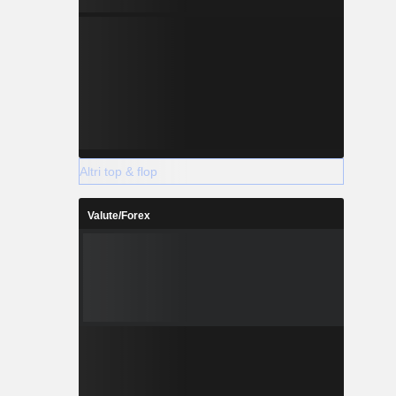
Altri top & flop
Valute/Forex