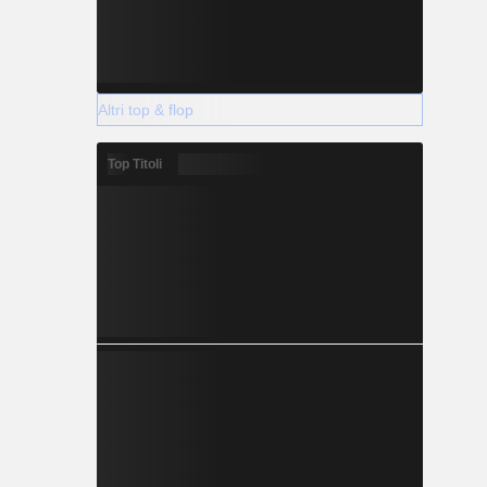
Altri top & flop
Top Titoli