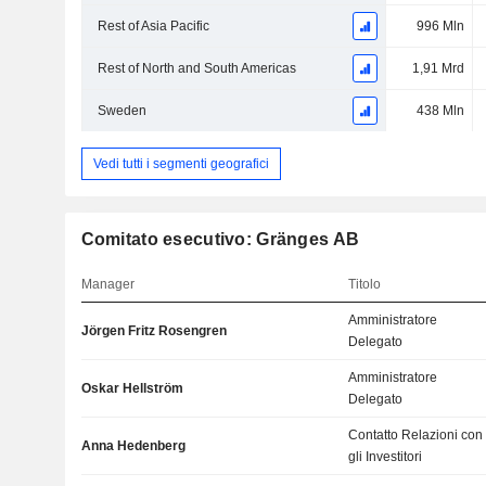
Rest of Asia Pacific
996 Mln
Rest of North and South Americas
1,91 Mrd
Sweden
438 Mln
Vedi tutti i segmenti geografici
Comitato esecutivo: Gränges AB
Manager
Titolo
Amministratore
Jörgen Fritz Rosengren
Delegato
Amministratore
Oskar Hellström
Delegato
Contatto Relazioni con
Anna Hedenberg
gli Investitori