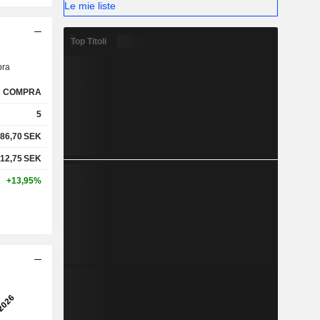
Le mie liste
Top Titoli
ra
COMPRA
5
86,70
SEK
12,75
SEK
+13,95%