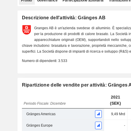
Profilo
Governance
Partecipazione azionaria
Transazioni i
Descrizione dell'attività: Gränges AB
Granges AB è un'azienda svedese di alluminio. È specializza
per la produzione di prodotti di calore brasato. La Società ind
apparecchiature originali (OEM), supportandoli nello svilu
chiave includono: brasatura e lavorazione, proprietà meccaniche, co
superfici. La Società dispone di impianti di ricerca e sviluppo (R&S) 
Numero di dipendenti:
3.533
Ripartizione delle vendite per attività: Gränges
2021
(SEK)
Periodo Fiscale: Dicembre
Gränges Americas
9,49 Mrd
Gränges Europe
-