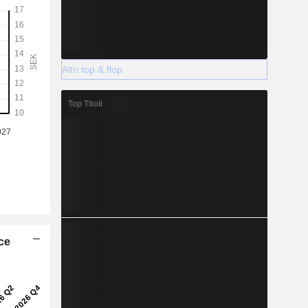
Altri top & flop
Top Titoli
ice