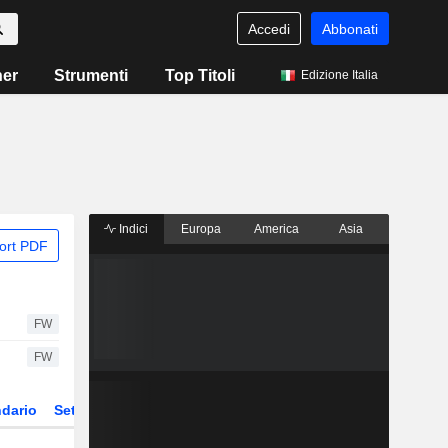
Accedi
Abbonati
ner
Strumenti
Top Titoli
Edizione Italia
Indici
Europa
America
Asia
ort PDF
FW
FW
dario
Settore
Derivati
ETF