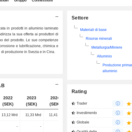
nsider
Gruppo
Connessioni
Settore
ta in prodotti in alluminio laminato
Materiali di base
irizza la sua offerta ai produttori di
Risorse minerali
ppo del prodotto. Le sue competenze
rrosione e lubrificazione, chimica e
Metallurgia/Miniere
e di produzione in Svezia e in Cina.
Alluminio
Produzione primar
alluminio
 AB
Rating
2022
2023
2024
2025
Trader
(SEK)
(SEK)
(SEK)
(SEK)
Investimento
13,12 Mrd
11,33 Mrd
11,41 Mrd
13,25 Mrd
Globale
-
-
-
8,6 Mrd
Qualità delle