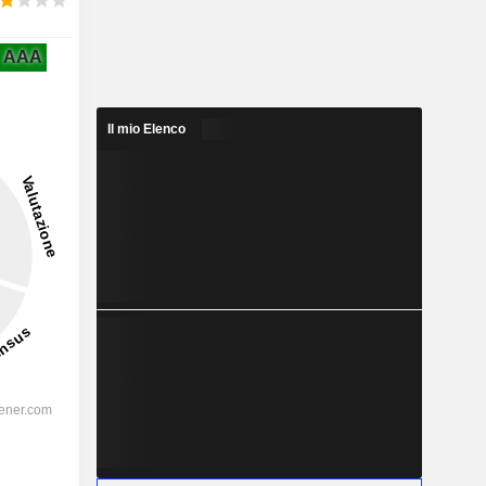
AAA
Il mio Elenco