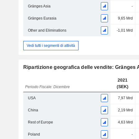
Gränges Asia
-
Gränges Eurasia
9,65 Mrd
Other and Eliminations
-1,01 Mrd
Vedi tutti i segmenti di attività
Ripartizione geografica delle vendite: Gränges
2021
(SEK)
Periodo Fiscale: Dicembre
USA
7,97 Mrd
China
2,19 Mrd
Rest of Europe
4,63 Mrd
Poland
-