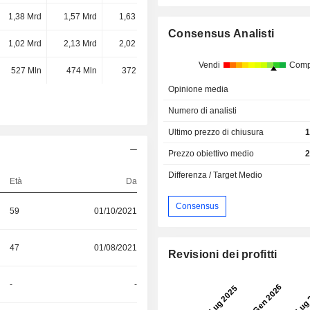
1,38 Mrd
1,57 Mrd
1,63 Mrd
1,81 Mrd
Consensus Analisti
1,02 Mrd
2,13 Mrd
2,02 Mrd
1,7 Mrd
Vendi
Comp
527 Mln
474 Mln
372 Mln
333 Mln
Opinione media
Numero di analisti
Ultimo prezzo di chiusura
1
Prezzo obiettivo medio
2
Differenza / Target Medio
Età
Da
Consensus
59
01/10/2021
47
01/08/2021
Revisioni dei profitti
-
-