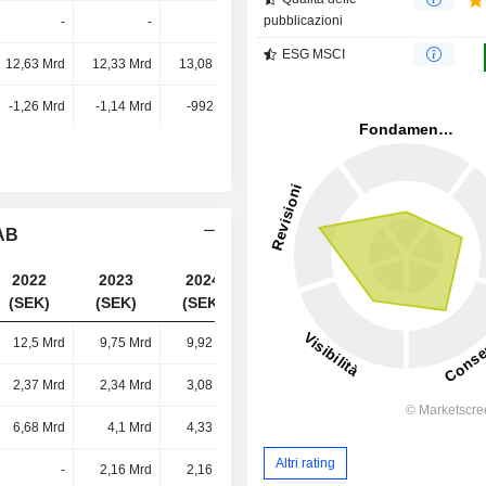
pubblicazioni
-
-
-
7,46 Mrd
ESG MSCI
12,63 Mrd
12,33 Mrd
13,08 Mrd
-
-1,26 Mrd
-1,14 Mrd
-992 Mln
-947 Mln
 AB
2022
2023
2024
2025
(SEK)
(SEK)
(SEK)
(SEK)
12,5 Mrd
9,75 Mrd
9,92 Mrd
12,18 Mrd
2,37 Mrd
2,34 Mrd
3,08 Mrd
5,35 Mrd
6,68 Mrd
4,1 Mrd
4,33 Mrd
4,66 Mrd
Altri rating
-
2,16 Mrd
2,16 Mrd
2,32 Mrd