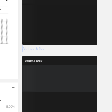
Altri top & flop
Valute/Forex