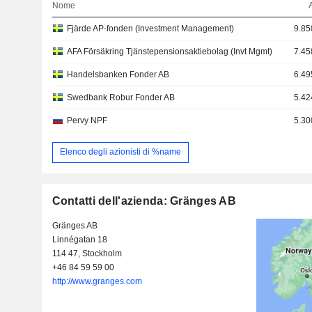
Nome
Fjärde AP-fonden (Investment Management)
9.85
AFA Försäkring Tjänstepensionsaktiebolag (Invt Mgmt)
7.45
Handelsbanken Fonder AB
6.49
Swedbank Robur Fonder AB
5.42
Pervy NPF
5.30
Elenco degli azionisti di %name
Contatti dell'azienda: Gränges AB
Gränges AB
Linnégatan 18
114 47, Stockholm
+46 84 59 59 00
http://www.granges.com