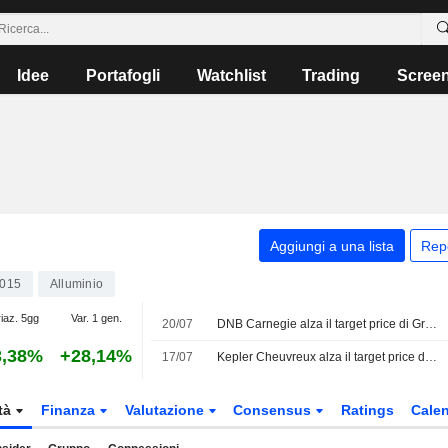
Idee
Portafogli
Watchlist
Trading
Scree
Aggiungi a una lista
Rep
015
Alluminio
iaz. 5gg
Var. 1 gen.
20/07
DNB Carnegie alza il target price di Gränges a 192 SEK (da 187), confermato il rating hold
3,38%
+28,14%
17/07
Kepler Cheuvreux alza il target price di Gränges a 225 SEK (da 215), confermato il rating Buy
tà
Finanza
Valutazione
Consensus
Ratings
Calen