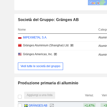
Società del Gruppo: Gränges AB
Nome
Catego
IMPEXMETAL S.A.
Alumi
Gränges Aluminium (Shanghai) Ltd.
Alumi
Gränges Americas, Inc.
Alumi
Vedi tutte le società del gruppo
Produzione primaria di alluminio
Aggiungi a una lista
Variaz.
Vari
GRÄNGES AB
+1,47%
+3