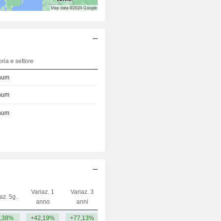
ria e settore
num
num
num
Variaz. 1
Variaz. 3
az. 5g.
Capi.($)
anno
anni
,38%
+42,19%
+77,13%
2,05 Mrd