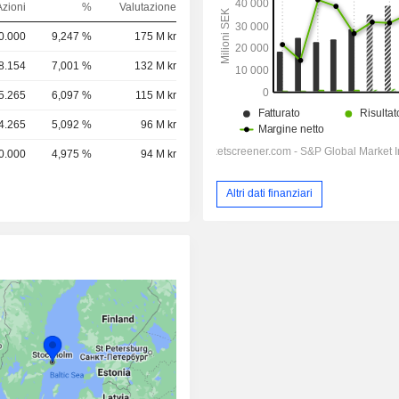
Azioni
%
Valutazione
0.000
9,247 %
175 M kr
8.154
7,001 %
132 M kr
5.265
6,097 %
115 M kr
4.265
5,092 %
96 M kr
0.000
4,975 %
94 M kr
Altri dati finanziari