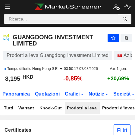
GUANGDONG INVESTMENT LIMITED
8,195
$
-0,85%
GUANGDONG INVESTMENT
LIMITED
Prodotti a leva Guangdong Investment Limited
Azio
Tempo differito
Hong Kong S.E.
03:50:17 07/08/2026
Var. 1 gen.
HKD
-0,85%
8,195
+20,69%
Panoramica
Quotazioni
Grafici
Notizie
Società
Tutti
Warrant
Knock-Out
Prodotti a leva
Prodotti d'inve
Filtri
Certificates