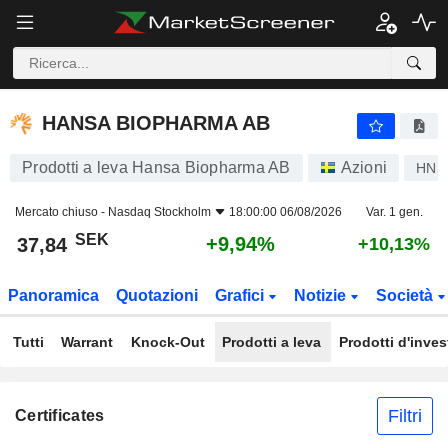
HANSA BIOPHARMA AB
37,84
kr
+9,94%
HANSA BIOPHARMA AB
Prodotti a leva Hansa Biopharma AB
Azioni
HNS
Mercato chiuso -
Nasdaq Stockholm
18:00:00 06/08/2026
Var. 1 gen.
SEK
+9,94%
37,84
+10,13%
Panoramica
Quotazioni
Grafici
Notizie
Società
Tutti
Warrant
Knock-Out
Prodotti a leva
Prodotti d'inve
Filtri
Certificates