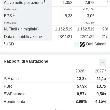
1
Attivo netto per azione
-1,352
-2,978
-1
Variazione
-
-120,16%
6
1
EPS
5,33
3,05
Variazione
-
-42,78%
N. Titoli (in migliaia)
1.152.519
1.152.519
988
Data di pubblicazione
23/11/21
22/11/22
21/1
1
USD
Dati Stimati
Rapporti di valutazione
2026 *
2027 *
P/E ratio
13,3x
11,1x
PBR
57,9x
13,7x
EV/Fatturato
0,57x
0,56x
Rendimento
3,99%
4,15%