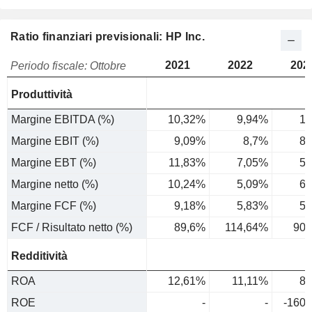
Ratio finanziari previsionali: HP Inc.
2021
2022
202
Periodo fiscale: Ottobre
Produttività
Margine EBITDA (%)
10,32%
9,94%
10
Margine EBIT (%)
9,09%
8,7%
8,
Margine EBT (%)
11,83%
7,05%
5,
Margine netto (%)
10,24%
5,09%
6,
Margine FCF (%)
9,18%
5,83%
5,
FCF / Risultato netto (%)
89,6%
114,64%
90,
Redditività
ROA
12,61%
11,11%
8,
ROE
-
-
-160