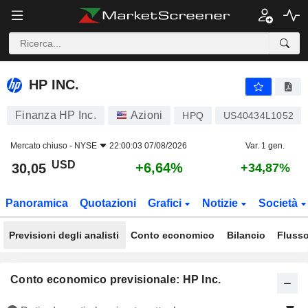
HP INC.
30,05
$
+6,64%
HP INC.
Finanza HP Inc.
Azioni
HPQ
US40434L1052
Mercato chiuso -
NYSE
22:00:03 07/08/2026
Var. 1 gen.
USD
+6,64%
30,05
+34,87%
Panoramica
Quotazioni
Grafici
Notizie
Società
Previsioni degli analisti
Conto economico
Bilancio
Flusso
Conto economico previsionale: HP Inc.