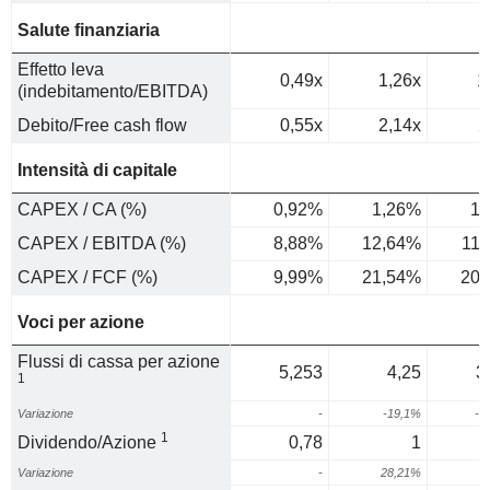
Salute finanziaria
Effetto leva
0,49x
1,26x
1
(indebitamento/EBITDA)
Debito/Free cash flow
0,55x
2,14x
2
Intensità di capitale
CAPEX / CA (%)
0,92%
1,26%
1,
CAPEX / EBITDA (%)
8,88%
12,64%
11
CAPEX / FCF (%)
9,99%
21,54%
20,
Voci per azione
Flussi di cassa per azione
5,253
4,25
3
1
Variazione
-
-19,1%
-1
1
Dividendo/Azione
0,78
1
Variazione
-
28,21%