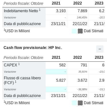
2021
2022
2023
Periodo fiscale: Ottobre
1
Indebitamento Netto
3.193
7.869
6.25
Variazione
-
146,45%
-20,5
Data di pubblicazione
23/11/21
22/11/22
21/11/2
1
USD in Milioni
Dati Stimati
Cash flow previsionale: HP Inc.
2021
2022
2023
Periodo fiscale: Ottobre
1
CAPEX
582
791
60
Variazione
-
35,91%
-23,0
Flusso di cassa libero
5.827
3.672
2.96
1
(FCF)
Variazione
-
-36,98%
-19,3
Data di pubblicazione
23/11/21
22/11/22
21/11/2
1
USD in Milioni
Dati Stimati