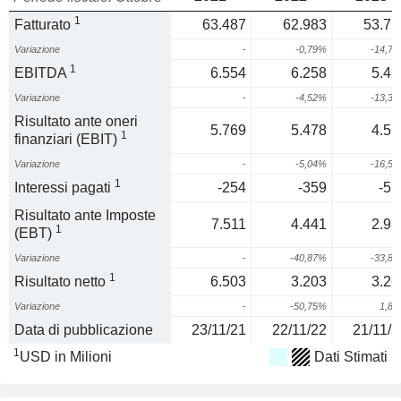
1
Fatturato
63.487
62.983
53.71
Variazione
-
-0,79%
-14,7
1
EBITDA
6.554
6.258
5.42
Variazione
-
-4,52%
-13,3
Risultato ante oneri
5.769
5.478
4.57
1
finanziari (EBIT)
Variazione
-
-5,04%
-16,5
1
Interessi pagati
-254
-359
-51
Risultato ante Imposte
7.511
4.441
2.93
1
(EBT)
Variazione
-
-40,87%
-33,8
1
Risultato netto
6.503
3.203
3.26
Variazione
-
-50,75%
1,8
Data di pubblicazione
23/11/21
22/11/22
21/11/2
1
USD in Milioni
Dati Stimati