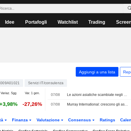
Idee
Portafogli
Watchlist
Trading
Scree
Aggiungi a una lista
Rep
E009A01021
Servizi IT/consulenza
Variaz. 5gg
Var. 1 gen.
07/08
Le azioni asiatiche scambiate negli Stati Uniti come American Depositary Receipts salgono nella sessione di venerdì; chiusura settimanale in rialzo del 2%
+3,98%
-27,26%
07/08
Murray International: crescono gli asset netti, ma la performance resta inferiore al benchmark
tà
Finanza
Valutazione
Consensus
Ratings
Calen