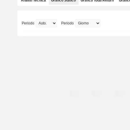
Analisi Tecnica
Grafico Statico
Grafico Total Return
Grafic
Periodo
Periodo