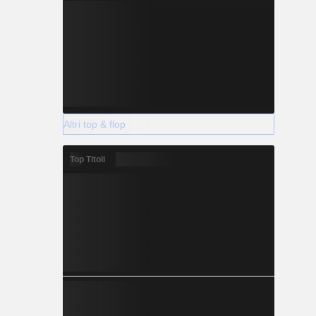
Altri top & flop
Top Titoli