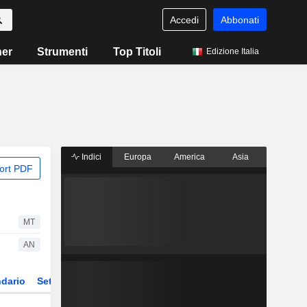
Accedi
Abbonati
ner
Strumenti
Top Titoli
Edizione Italia
Indici
Europa
America
Asia
ort PDF
MT
AN
dario
Settore
Derivati
ETF