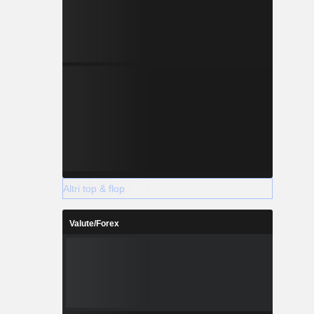
Altri top & flop
Valute/Forex