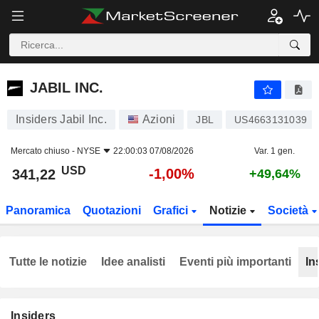
JABIL INC.
341,22
$
-1,00%
JABIL INC.
Insiders Jabil Inc.
Azioni
JBL
US4663131039
Mercato chiuso -
NYSE
22:00:03 07/08/2026
Var. 1 gen.
USD
-1,00%
341,22
+49,64%
Panoramica
Quotazioni
Grafici
Notizie
Società
Tutte le notizie
Idee analisti
Eventi più importanti
In
Insiders