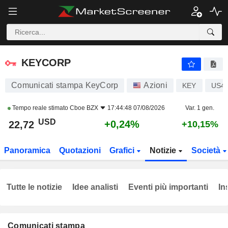
KEYCORP
22,72
$
+0,24%
KEYCORP
Comunicati stampa KeyCorp
Azioni
KEY
US4
Tempo reale stimato
Cboe BZX
17:44:48 07/08/2026
Var. 1 gen.
USD
+0,24%
22,72
+10,15%
Panoramica
Quotazioni
Grafici
Notizie
Società
Tutte le notizie
Idee analisti
Eventi più importanti
In
Comunicati stampa