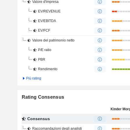
Valore d'impresa
EV/REVENUE
EV/EBITDA
EV/FCF
Valore del patrimonio netto
P/E ratio
PBR
Rendimento
Più rating
Rating Consensus
Consensus
Raccomandazioni degli analisti