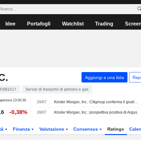
Idee
Portafogli
Watchlist
Trading
Scree
C.
Aggiungi a una lista
Rep
56B1017
Servizi di trasporto di petrolio e gas
apertura
13:00:30
28/07
Kinder Morgan, Inc.: Citigroup conferma il giudizio Neutral
16
-0,38%
28/07
Kinder Morgan, Inc.: prospettiva positiva di Argus
tà
Finanza
Valutazione
Consensus
Ratings
Calen