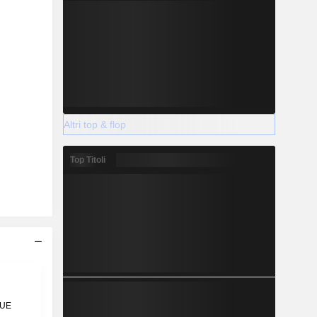
Altri top & flop
Top Titoli