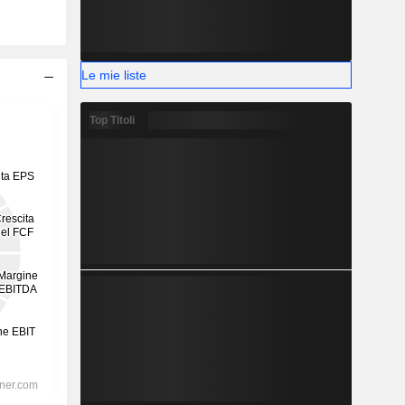
Le mie liste
Top Titoli