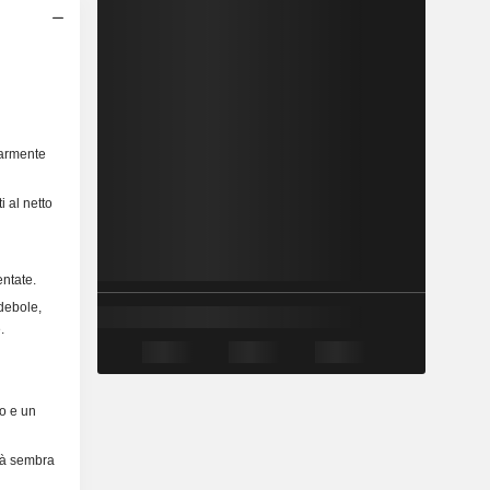
olarmente
i al netto
entate.
 debole,
.
to e un
età sembra