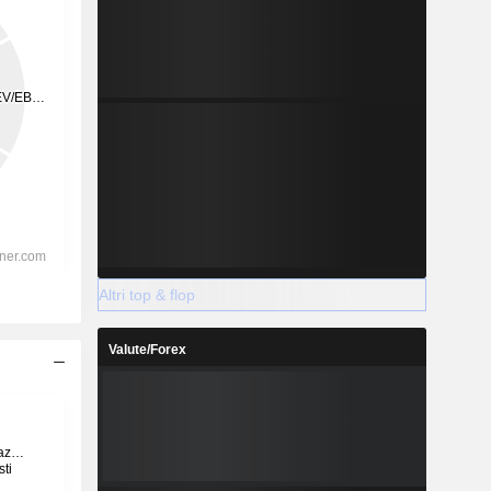
Altri top & flop
Valute/Forex