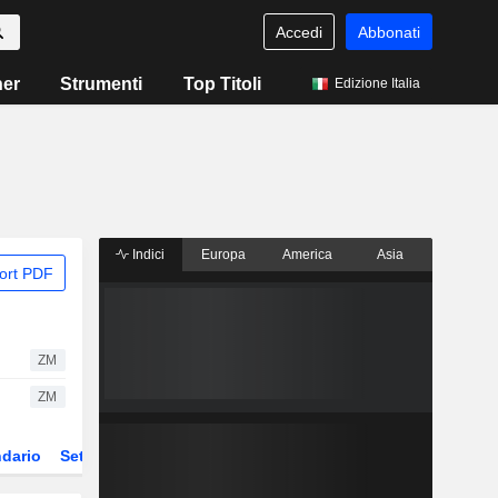
Accedi
Abbonati
ner
Strumenti
Top Titoli
Edizione Italia
Indici
Europa
America
Asia
ort PDF
ZM
ZM
dario
Settore
Derivati
ETF