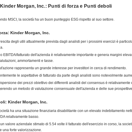
Kinder Morgan, Inc.: Punti di forza e Punti deboli
ndo MSCI, la società ha un buon punteggio ESG rispetto al suo settore.
forza: Kinder Morgan, Inc.
rescita degli utili attualmente prevista dagli analisti per i prossimi esercizi è partic
da.
atio EBITDA/fatturato dell'azienda è relativamente importante e genera margini elevat
valutazioni, ammortamenti e tasse.
t'azione rappresenta un grande interesse per investitori in cerca di rendimento.
ntemente le aspettative di fatturato da parte degli analisti sono notevolmente aum
ispersione dei prezzi obiettivo dei differenti analisti del consensus è relativamente
erendo un metodo di valutazione consensuale dell'azienda e delle sue prospettive
oli: Kinder Morgan, Inc.
ocietà ha una situazione finanziaria disabilitante con un elevato indebitamento net
DA relativamente basso.
un valore aziendale stimato di 5.54 volte il fatturato dell'esercizio in corso, la soci
e una forte valorizzazione.