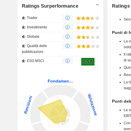
Ratings Surperformance
Ratings 
Trader
Seco
Investimento
Punti di 
Globale
La c
Qualità delle
soli
pubblicazioni
Il r
di s
ESG MSCI
AAA
Ques
Rece
La d
sugg
Punti deb
La s
EBIT
Con 
aver