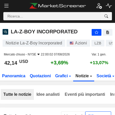
LA-Z-BOY INCORPORATED
42,14
$
+3,69%
LA-Z-BOY INCORPORATED
Notizie La-Z-Boy Incorporated
Azioni
LZB
US
Mercato chiuso -
NYSE
22:00:02 07/08/2026
Var. 1 gen.
USD
+3,69%
42,14
+13,07%
Panoramica
Quotazioni
Grafici
Notizie
Società
Tutte le notizie
Idee analisti
Eventi più importanti
In