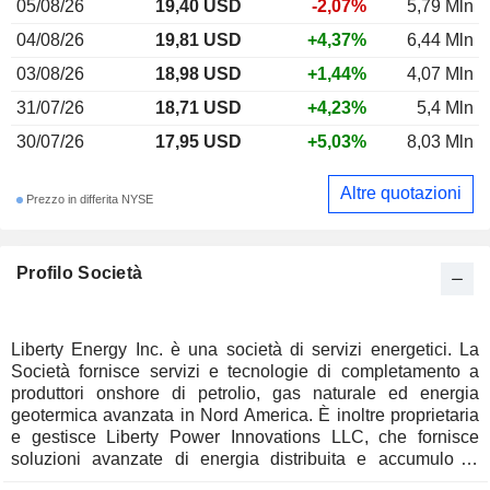
05/08/26
19,40 USD
-2,07%
5,79 Mln
04/08/26
19,81 USD
+4,37%
6,44 Mln
03/08/26
18,98 USD
+1,44%
4,07 Mln
31/07/26
18,71 USD
+4,23%
5,4 Mln
30/07/26
17,95 USD
+5,03%
8,03 Mln
Altre quotazioni
Prezzo in differita NYSE
Profilo Società
Liberty Energy Inc. è una società di servizi energetici. La
Società fornisce servizi e tecnologie di completamento a
produttori onshore di petrolio, gas naturale ed energia
geotermica avanzata in Nord America. È inoltre proprietaria
e gestisce Liberty Power Innovations LLC, che fornisce
soluzioni avanzate di energia distribuita e accumulo di
energia per i settori commerciale e industriale, dei data