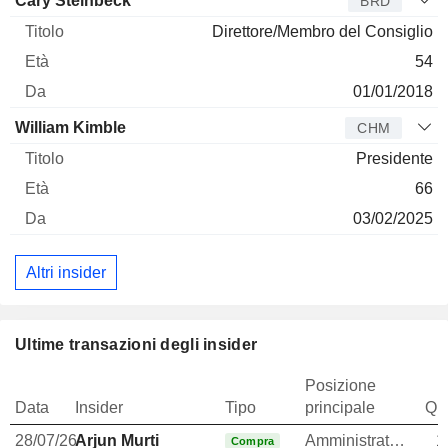
Cary Steinbeck
BRD
Direttore/Membro del Consiglio
54
01/01/2018
William Kimble
CHM
Presidente
66
03/02/2025
Altri insider
Ultime transazioni degli insider
Posizione
Data
Insider
Tipo
principale
Qua
28/07/26
Arjun Murti
Amministratore
1
Compra