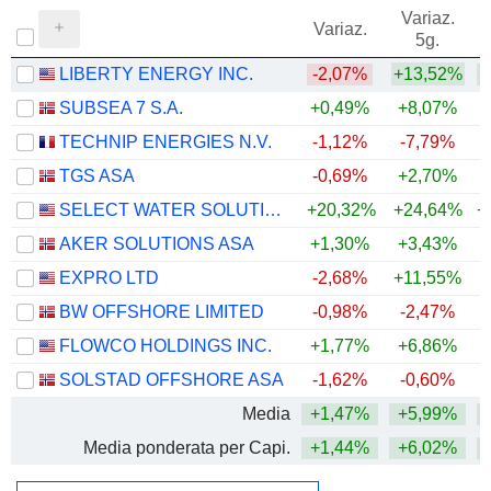
Variaz.
V
Variaz.
5g.
LIBERTY ENERGY INC.
-2,07%
+13,52%
+
SUBSEA 7 S.A.
+0,49%
+8,07%
+
TECHNIP ENERGIES N.V.
-1,12%
-7,79%
TGS ASA
-0,69%
+2,70%
+
SELECT WATER SOLUTIONS, INC.
+20,32%
+24,64%
+
AKER SOLUTIONS ASA
+1,30%
+3,43%
+
EXPRO LTD
-2,68%
+11,55%
+
BW OFFSHORE LIMITED
-0,98%
-2,47%
+
FLOWCO HOLDINGS INC.
+1,77%
+6,86%
+
SOLSTAD OFFSHORE ASA
-1,62%
-0,60%
+
Media
+1,47%
+5,99%
+
Media ponderata per Capi.
+1,44%
+6,02%
+