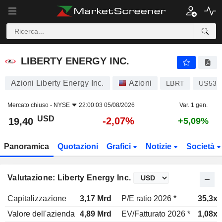
LIBERTY ENERGY INC.
19,40
$
-2,07%
LIBERTY ENERGY INC.
Azioni Liberty Energy Inc.
Azioni
LBRT
US531
Mercato chiuso -
NYSE
22:00:03 05/08/2026
Var. 1 gen.
USD
-2,07%
19,40
+5,09%
Panoramica
Quotazioni
Grafici
Notizie
Società
Valutazione: Liberty Energy Inc.
Capitalizzazione
3,17 Mrd
P/E ratio 2026 *
35,3x
Valore dell'azienda
4,89 Mrd
EV/Fatturato 2026 *
1,08x