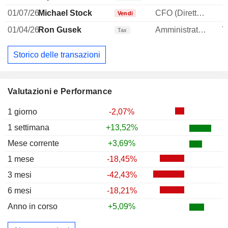
01/07/26
Michael Stock
CFO (Direttore finanziario)
-
Vendi
01/04/26
Ron Gusek
Amministratore delegato
7
Tax
Storico delle transazioni
Valutazioni e Performance
1 giorno
-2,07%
1 settimana
+13,52%
Mese corrente
+3,69%
1 mese
-18,45%
3 mesi
-42,43%
6 mesi
-18,21%
Anno in corso
+5,09%